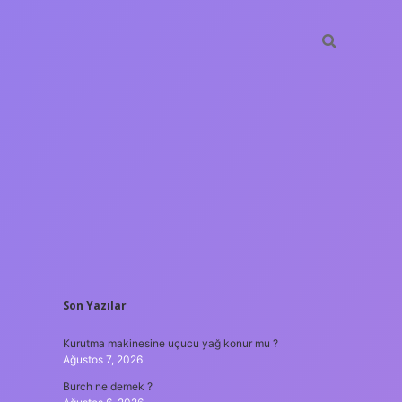
SIDEBAR
Son Yazılar
ilbet yeni giriş
gü
Kurutma makinesine uçucu yağ konur mu ?
Ağustos 7, 2026
Burch ne demek ?