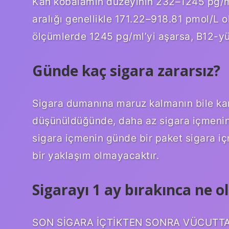
Kan kobalamin düzeyinin 232–1245 pg/ml 
aralığı genellikle 171.22–918.81 pmol/L o
ölçümlerde 1245 pg/ml’yi aşarsa, B12-yü
Günde kaç sigara zararsız?
Sigara dumanına maruz kalmanın bile kard
düşünüldüğünde, daha az sigara içmenin 
sigara içmenin günde bir paket sigara 
bir yaklaşım olmayacaktır.
Sigarayı 1 ay bırakınca ne o
SON SİGARA İÇTİKTEN SONRA VÜCUTTA O