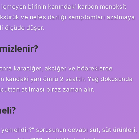
 içmeyen birinin kanındaki karbon monoksit
, öksürük ve nefes darlığı semptomları azalmaya
mli ölçüde düşer.
mizlenir?
onra karaciğer, akciğer ve böbreklerde
nin kandaki yarı ömrü 2 saattir. Yağ dokusunda
vücuttan atılması biraz zaman alır.
eli?
e yemelidir?” sorusunun cevabı süt, süt ürünleri,