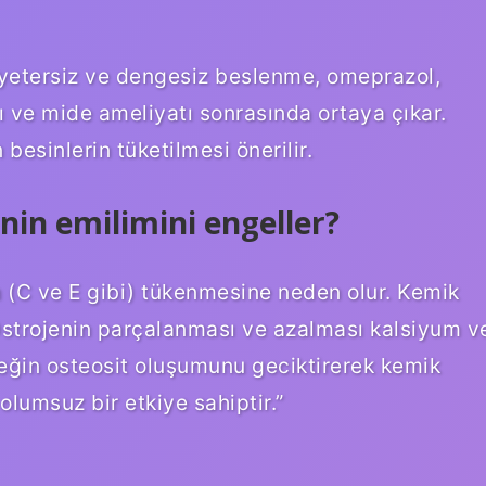
, yetersiz ve dengesiz beslenme, omeprazol,
mı ve mide ameliyatı sonrasında ortaya çıkar.
esinlerin tüketilmesi önerilir.
nin emilimini engeller?
 (C ve E gibi) tükenmesine neden olur. Kemik
 “Östrojenin parçalanması ve azalması kalsiyum v
rneğin osteosit oluşumunu geciktirerek kemik
lumsuz bir etkiye sahiptir.”