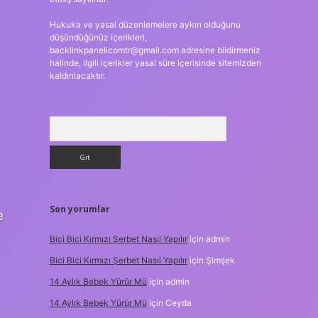
Hukuka ve yasal düzenlemelere aykırı olduğunu
düşündüğünüz içerikleri,
backlinkpanelicomtr@gmail.com
adresine bildirmeniz
halinde, ilgili içerikler yasal süre içerisinde sitemizden
kaldırılacaktır.
Arama
Son yorumlar
e
Bici Bici Kırmızı Şerbet Nasıl Yapılır
için
admin
Bici Bici Kırmızı Şerbet Nasıl Yapılır
için
Şimşek
14 Aylık Bebek Yürür Mü
için
admin
14 Aylık Bebek Yürür Mü
için
Ceyda