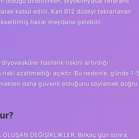
olduğu bildirilirken, biyokimyasal referans
larak kabul edilir. Kan B12 düzeyi tekrarlanan
kseltilmiş hasar meydana gelebilir.
iyovasküler hastalık riskini artırdığı
riski azaltmadığı açıktır. Bu nedenle, günde 1-
içmekten daha güvenli olduğunu söylemek doğru
lur?
LUŞAN DEĞİŞİKLİKLER: Birkaç gün sonra,