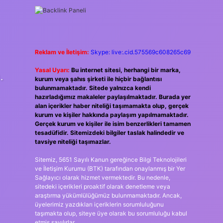
Reklam ve İletişim:
Skype: live:.cid.575569c608265c69
Yasal Uyarı:
Bu internet sitesi, herhangi bir marka,
.
kurum veya şahıs şirketi ile hiçbir bağlantısı
bulunmamaktadır. Sitede yalnızca kendi
hazırladığımız makaleler paylaşılmaktadır. Burada yer
alan içerikler haber niteliği taşımamakta olup, gerçek
kurum ve kişiler hakkında paylaşım yapılmamaktadır.
Gerçek kurum ve kişiler ile isim benzerlikleri tamamen
tesadüfidir. Sitemizdeki bilgiler taslak halindedir ve
tavsiye niteliği taşımazlar.
Sitemiz, 5651 Sayılı Kanun gereğince Bilgi Teknolojileri
ve İletişim Kurumu (BTK) tarafından onaylanmış bir Yer
Sağlayıcı olarak hizmet vermektedir. Bu nedenle,
sitedeki içerikleri proaktif olarak denetleme veya
araştırma yükümlülüğümüz bulunmamaktadır. Ancak,
üyelerimiz yazdıkları içeriklerin sorumluluğunu
taşımakta olup, siteye üye olarak bu sorumluluğu kabul
etmiş sayılırlar.