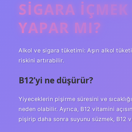
SIGARA IÇMEK 
YAPAR MI?
Alkol ve sigara tüketimi: Aşırı alkol tüket
riskini artırabilir.
B12’yi ne düşürür?
Yiyeceklerin pişirme süresini ve sıcaklığ
neden olabilir. Ayrıca, B12 vitamini açıs
pişirip daha sonra suyunu süzmek, B12 vi