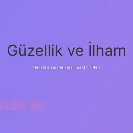
Güzellik ve İlham
Hayatına zarafet katan pratik fikirler!
ILER MI