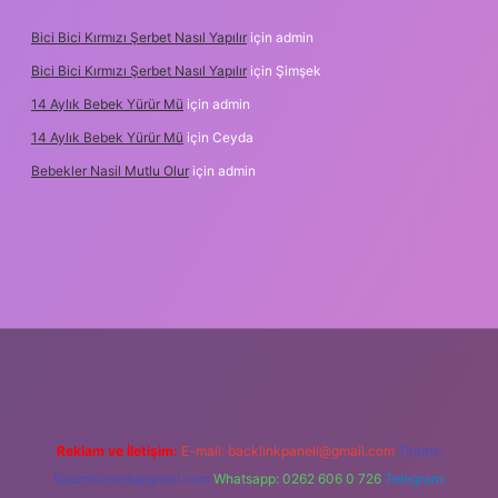
Bici Bici Kırmızı Şerbet Nasıl Yapılır
için
admin
Bici Bici Kırmızı Şerbet Nasıl Yapılır
için
Şimşek
14 Aylık Bebek Yürür Mü
için
admin
14 Aylık Bebek Yürür Mü
için
Ceyda
Bebekler Nasil Mutlu Olur
için
admin
.xyz/
Reklam ve İletişim:
E-mail:
backlinkpaneli@gmail.com
Teams:
forumhizmeti@gmail.com
Whatsapp: 0262 606 0 726
Telegram: