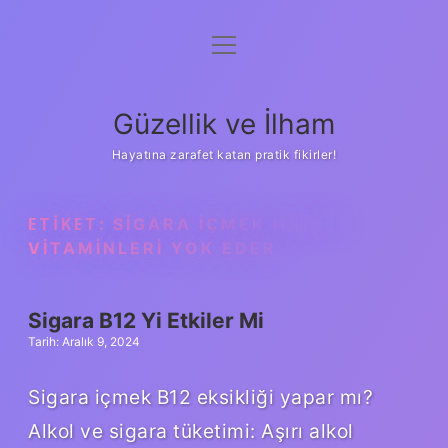
menüyü
Anasayfa
aç
Gizlilik Politikası
Güzellik ve İlham
Yasal Uyarı
Hayatına zarafet katan pratik fikirler!
Hakkımızda
ETIKET:
SIGARA IÇMEK HANGI
VITAMINLERI YOK EDER
Sigara B12 Yi Etkiler Mi
Tarih: Aralık 9, 2024
Sigara içmek B12 eksikliği yapar mı?
Alkol ve sigara tüketimi: Aşırı alkol