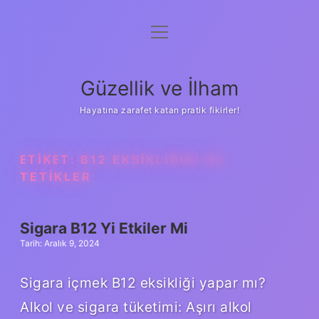
menüyü
Anasayfa
aç
Gizlilik Politikası
Güzellik ve İlham
Yasal Uyarı
Hayatına zarafet katan pratik fikirler!
Hakkımızda
ETIKET:
B12 EKSIKLIĞINI NE
TETIKLER
Sigara B12 Yi Etkiler Mi
Tarih: Aralık 9, 2024
Sigara içmek B12 eksikliği yapar mı?
Alkol ve sigara tüketimi: Aşırı alkol