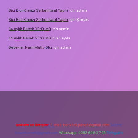
Bici Bici Kırmızı Şerbet Nasıl Yapılır
için
admin
Bici Bici Kırmızı Şerbet Nasıl Yapılır
için
Şimşek
14 Aylık Bebek Yürür Mü
için
admin
14 Aylık Bebek Yürür Mü
için
Ceyda
Bebekler Nasil Mutlu Olur
için
admin
yz/
Reklam ve İletişim:
E-mail:
backlinkpaneli@gmail.com
Teams:
forumhizmeti@gmail.com
Whatsapp: 0262 606 0 726
Telegram: