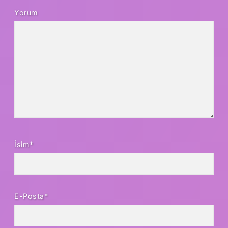
Yorum
İsim*
E-Posta*