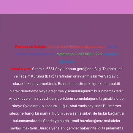
is siteleri
ilbet giriş adresi
www.betexper.xyz/
Reklam ve İletişim:
E-mail:
backlinkpaneli@gmail.com
Teams:
forumhizmeti@gmail.com
Whatsapp: 0262 606 0 726
Telegram:
@karabul
Yasal Uyarı:
Sitemiz, 5651 Sayılı Kanun gereğince Bilgi Teknolojileri
ve İletişim Kurumu (BTK) tarafından onaylanmış bir Yer Sağlayıcı
olarak hizmet vermektedir. Bu nedenle, sitedeki içerikleri proaktif
olarak denetleme veya araştırma yükümlülüğümüz bulunmamaktadır.
Ancak, üyelerimiz yazdıkları içeriklerin sorumluluğunu taşımakta olup,
siteye üye olarak bu sorumluluğu kabul etmiş sayılırlar. Bu internet
sitesi, herhangi bir marka, kurum veya şahıs şirketi ile hiçbir bağlantısı
bulunmamaktadır. Sitede yalnızca kendi hazırladığımız makaleler
paylaşılmaktadır. Burada yer alan içerikler haber niteliği taşımamakta