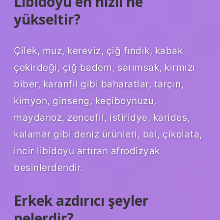
Libidoyu en hızlı ne
yükseltir?
Çilek, muz, kereviz, çiğ fındık, kabak
çekirdeği, çiğ badem, sarımsak, kırmızı
biber, karanfil gibi baharatlar, tarçın,
kimyon, ginseng, keçiboynuzu,
maydanoz, zencefil, istiridye, karides,
kalamar gibi deniz ürünleri, bal, çikolata,
incir libidoyu artıran afrodizyak
besinlerdendir.
Erkek azdırıcı şeyler
nelerdir?