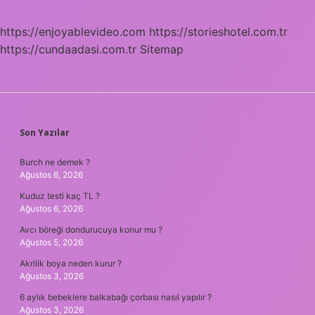
https://enjoyablevideo.com
https://storieshotel.com.tr
https://cundaadasi.com.tr
Sitemap
SIDEBAR
Son Yazılar
Burch ne demek ?
Ağustos 6, 2026
Kuduz testi kaç TL ?
Ağustos 6, 2026
Avcı böreği dondurucuya konur mu ?
Ağustos 5, 2026
Akrilik boya neden kurur ?
Ağustos 3, 2026
6 aylık bebeklere balkabağı çorbası nasıl yapılır ?
Ağustos 3, 2026