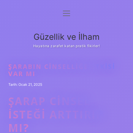
menüyü
Anasayfa
aç
Gizlilik Politikası
Güzellik ve İlham
Yasal Uyarı
Hayatına zarafet katan pratik fikirler!
Hakkımızda
ŞARABIN CINSELLIĞE ETKISI
VAR MI
Tarih: Ocak 21, 2025
ŞARAP CINSEL
ISTEĞI ARTTIRIR
MI?