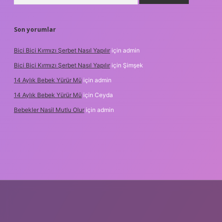
Son yorumlar
Bici Bici Kırmızı Şerbet Nasıl Yapılır
için
admin
Bici Bici Kırmızı Şerbet Nasıl Yapılır
için
Şimşek
14 Aylık Bebek Yürür Mü
için
admin
14 Aylık Bebek Yürür Mü
için
Ceyda
Bebekler Nasil Mutlu Olur
için
admin
/