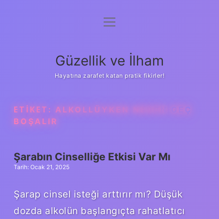
menüyü
Anasayfa
aç
Gizlilik Politikası
Güzellik ve İlham
Yasal Uyarı
Hayatına zarafet katan pratik fikirler!
Hakkımızda
ETIKET:
ALKOLLÜYKEN NEDEN GEÇ
BOŞALIR
Şarabın Cinselliğe Etkisi Var Mı
Tarih: Ocak 21, 2025
Şarap cinsel isteği arttırır mı? Düşük
dozda alkolün başlangıçta rahatlatıcı