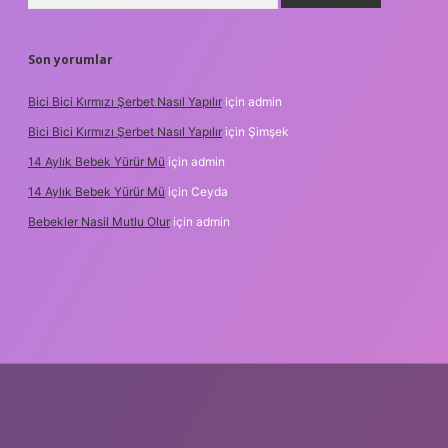
Son yorumlar
Bici Bici Kırmızı Şerbet Nasıl Yapılır
için
admin
Bici Bici Kırmızı Şerbet Nasıl Yapılır
için
Şimşek
14 Aylık Bebek Yürür Mü
için
admin
14 Aylık Bebek Yürür Mü
için
Ceyda
Bebekler Nasil Mutlu Olur
için
admin
z/