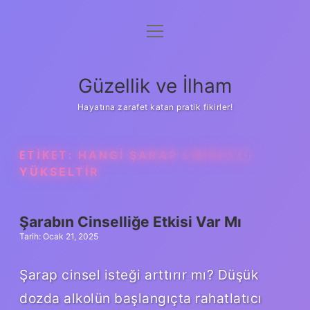
menüyü
Anasayfa
aç
Gizlilik Politikası
Güzellik ve İlham
Yasal Uyarı
Hayatına zarafet katan pratik fikirler!
Hakkımızda
ETIKET:
HANGI ŞARAP LIBIDOYU
YÜKSELTIR
Şarabın Cinselliğe Etkisi Var Mı
Tarih: Ocak 21, 2025
Şarap cinsel isteği arttırır mı? Düşük
dozda alkolün başlangıçta rahatlatıcı