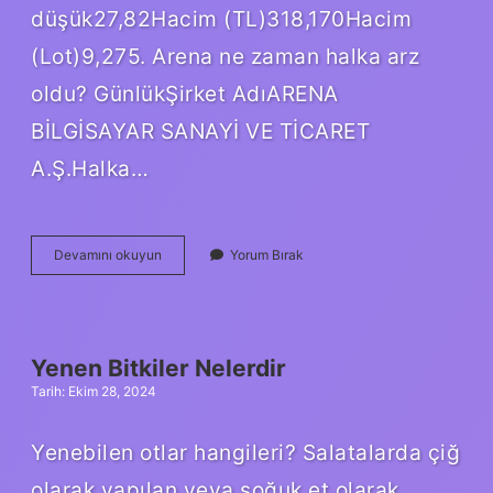
düşük27,82Hacim (TL)318,170Hacim
(Lot)9,275. Arena ne zaman halka arz
oldu? GünlükŞirket AdıARENA
BİLGİSAYAR SANAYİ VE TİCARET
A.Ş.Halka…
Arena
Devamını okuyun
Yorum Bırak
Şirketi
Ne
Iş
Yapar
Yenen Bitkiler Nelerdir
Tarih: Ekim 28, 2024
Yenebilen otlar hangileri? Salatalarda çiğ
olarak yapılan veya soğuk et olarak