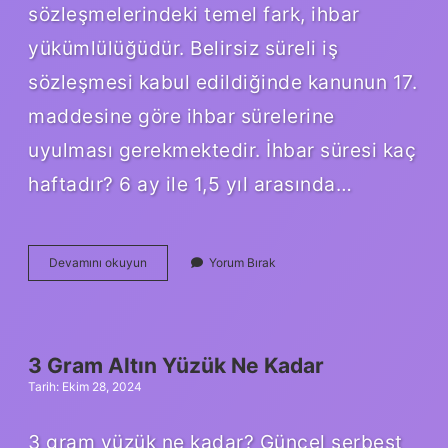
sözleşmelerindeki temel fark, ihbar
yükümlülüğüdür. Belirsiz süreli iş
sözleşmesi kabul edildiğinde kanunun 17.
maddesine göre ihbar sürelerine
uyulması gerekmektedir. İhbar süresi kaç
haftadır? 6 ay ile 1,5 yıl arasında…
Belirsiz
Devamını okuyun
Yorum Bırak
Süreli
Iş
Sözleşmesi
Ile
Iki
3 Gram Altın Yüzük Ne Kadar
Yıl
Tarih: Ekim 28, 2024
Çalışan
Işçi
Için
3 gram yüzük ne kadar? Güncel serbest
Bildirim