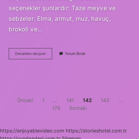
seçenekler şunlardır: Taze meyve ve
sebzeler: Elma, armut, muz, havuç,
brokoli ve…
Şakrak
Devamını okuyun
Yorum Bırak
Kusu
Ne
Yer
Yazı
Önceki
1
…
141
142
143
…
179
Sonraki
sayfalaması
https://enjoyablevideo.com
https://storieshotel.com.tr
https://cundaadasi.com.tr
Sitemap