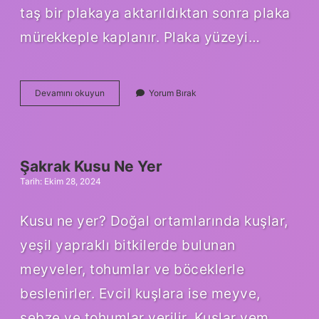
taş bir plakaya aktarıldıktan sonra plaka
mürekkeple kaplanır. Plaka yüzeyi…
Taş
Devamını okuyun
Yorum Bırak
Baskı
Gravür
Nedir
Şakrak Kusu Ne Yer
Tarih: Ekim 28, 2024
Kusu ne yer? Doğal ortamlarında kuşlar,
yeşil yapraklı bitkilerde bulunan
meyveler, tohumlar ve böceklerle
beslenirler. Evcil kuşlara ise meyve,
sebze ve tohumlar verilir. Kuşlar yem