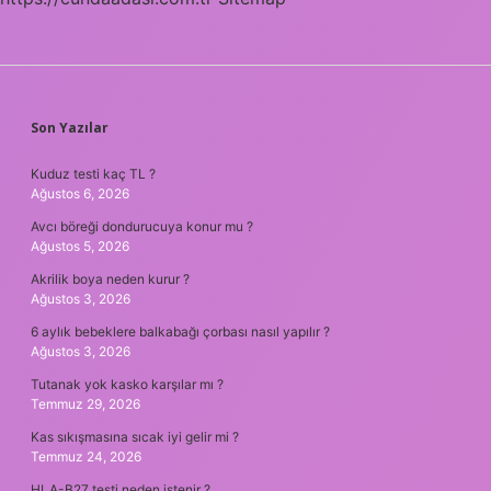
SIDEBAR
Son Yazılar
Kuduz testi kaç TL ?
Ağustos 6, 2026
Avcı böreği dondurucuya konur mu ?
Ağustos 5, 2026
Akrilik boya neden kurur ?
Ağustos 3, 2026
6 aylık bebeklere balkabağı çorbası nasıl yapılır ?
Ağustos 3, 2026
Tutanak yok kasko karşılar mı ?
Temmuz 29, 2026
Kas sıkışmasına sıcak iyi gelir mi ?
Temmuz 24, 2026
HLA-B27 testi neden istenir ?