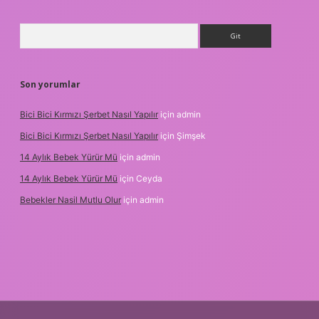
Arama
Son yorumlar
Bici Bici Kırmızı Şerbet Nasıl Yapılır
için
admin
Bici Bici Kırmızı Şerbet Nasıl Yapılır
için
Şimşek
14 Aylık Bebek Yürür Mü
için
admin
14 Aylık Bebek Yürür Mü
için
Ceyda
Bebekler Nasil Mutlu Olur
için
admin
is siteleri
ilbet giriş adresi
www.betexper.xyz/