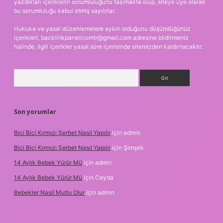
yazdıkları içeriklerin sorumluluğunu taşımakta olup, siteye üye olarak
bu sorumluluğu kabul etmiş sayılırlar.
Hukuka ve yasal düzenlemelere aykırı olduğunu düşündüğünüz
içerikleri,
backlinkpanelicomtr@gmail.com
adresine bildirmeniz
halinde, ilgili içerikler yasal süre içerisinde sitemizden kaldırılacaktır.
Arama
Son yorumlar
Bici Bici Kırmızı Şerbet Nasıl Yapılır
için
admin
Bici Bici Kırmızı Şerbet Nasıl Yapılır
için
Şimşek
14 Aylık Bebek Yürür Mü
için
admin
14 Aylık Bebek Yürür Mü
için
Ceyda
Bebekler Nasil Mutlu Olur
için
admin