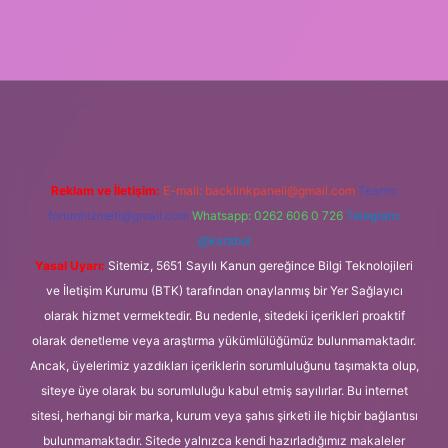
ilir bahis siteleri
ilbet giriş adresi
www.betexper.xyz/
Reklam ve İletişim:
E-mail:
backlinkpaneli@gmail.com
Teams:
forumhizmeti@gmail.com
Whatsapp: 0262 606 0 726
Telegram:
@karabul
Yasal Uyarı:
Sitemiz, 5651 Sayılı Kanun gereğince Bilgi Teknolojileri
ve İletişim Kurumu (BTK) tarafından onaylanmış bir Yer Sağlayıcı
olarak hizmet vermektedir. Bu nedenle, sitedeki içerikleri proaktif
olarak denetleme veya araştırma yükümlülüğümüz bulunmamaktadır.
Ancak, üyelerimiz yazdıkları içeriklerin sorumluluğunu taşımakta olup,
siteye üye olarak bu sorumluluğu kabul etmiş sayılırlar. Bu internet
sitesi, herhangi bir marka, kurum veya şahıs şirketi ile hiçbir bağlantısı
bulunmamaktadır. Sitede yalnızca kendi hazırladığımız makaleler