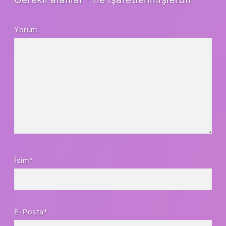
Yorum
İsim*
E-Posta*