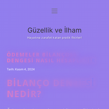
menüyü
Anasayfa
aç
Gizlilik Politikası
Güzellik ve İlham
Yasal Uyarı
Hayatına zarafet katan pratik fikirler!
Hakkımızda
ÖDEMELER BILANÇOSU
DENGESI NASIL HESAPLANIR
Tarih: Kasım 4, 2024
BILANÇO DENGESI
NEDIR?