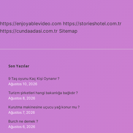
https://enjoyablevideo.com
https://storieshotel.com.tr
https://cundaadasi.com.tr
Sitemap
SIDEBAR
Son Yazılar
9 Taş oyunu Kaç Kişi Oynanır ?
Ağustos 10, 2026
Turizm şirketleri hangi bakanlığa bağlıdır ?
Ağustos 8, 2026
Kurutma makinesine uçucu yağ konur mu ?
Ağustos 7, 2026
Burch ne demek ?
Ağustos 6, 2026