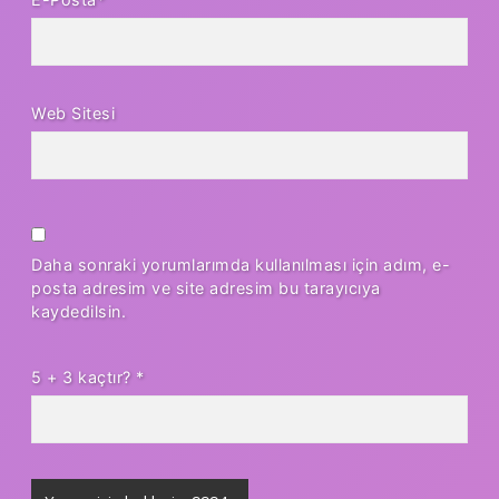
Web Sitesi
Daha sonraki yorumlarımda kullanılması için adım, e-
posta adresim ve site adresim bu tarayıcıya
kaydedilsin.
5 + 3 kaçtır?
*