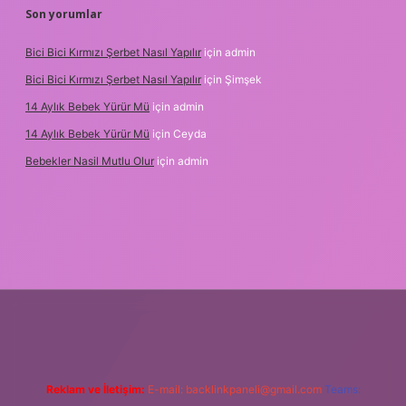
Son yorumlar
Bici Bici Kırmızı Şerbet Nasıl Yapılır
için
admin
Bici Bici Kırmızı Şerbet Nasıl Yapılır
için
Şimşek
14 Aylık Bebek Yürür Mü
için
admin
14 Aylık Bebek Yürür Mü
için
Ceyda
Bebekler Nasil Mutlu Olur
için
admin
enilir bahis siteleri
ilbet giriş adresi
www.betexper.xyz/
Reklam ve İletişim:
E-mail:
backlinkpaneli@gmail.com
Teams: