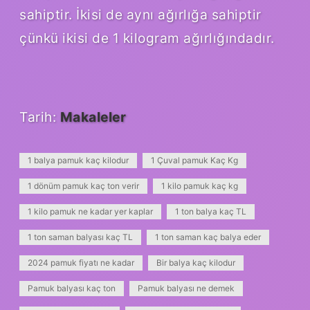
sahiptir. İkisi de aynı ağırlığa sahiptir
çünkü ikisi de 1 kilogram ağırlığındadır.
Tarih:
Makaleler
1 balya pamuk kaç kilodur
1 Çuval pamuk Kaç Kg
1 dönüm pamuk kaç ton verir
1 kilo pamuk kaç kg
1 kilo pamuk ne kadar yer kaplar
1 ton balya kaç TL
1 ton saman balyası kaç TL
1 ton saman kaç balya eder
2024 pamuk fiyatı ne kadar
Bir balya kaç kilodur
Pamuk balyası kaç ton
Pamuk balyası ne demek