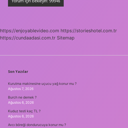
https://enjoyablevideo.com
https://storieshotel.com.tr
https://cundaadasi.com.tr
Sitemap
SIDEBAR
Son Yazılar
Kurutma makinesine uçucu yağ konur mu ?
Ağustos 7, 2026
Burch ne demek ?
Ağustos 6, 2026
Kuduz testi kaç TL ?
Ağustos 6, 2026
Avcı böreği dondurucuya konur mu ?