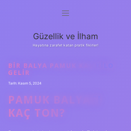
menüyü
Anasayfa
aç
Gizlilik Politikası
Güzellik ve İlham
Yasal Uyarı
Hayatına zarafet katan pratik fikirler!
Hakkımızda
BIR BALYA PAMUK KAÇ KILO
GELIR
Tarih: Kasım 5, 2024
PAMUK BALYASI
KAÇ TON?