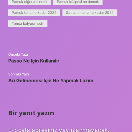
Pamuk diğer adı nedir
Pamuk küspesi ne demek
Pamuk tonu ne kadar 2024
Samanın tonu ne kadar 2024
Yonca balyası nedir
Önceki Yazı
Passo Ne Için Kullanılır
Sonraki Yazı
Arı Gelmemesi Için Ne Yapmak Lazım
Bir yanıt yazın
E-posta adresiniz yayınlanmayacak.