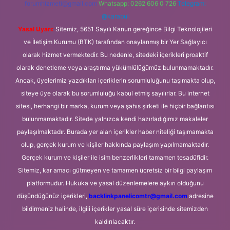
forumhizmeti@gmail.com
Whatsapp: 0262 606 0 726
Telegram:
@karabul
Yasal Uyarı:
Sitemiz, 5651 Sayılı Kanun gereğince Bilgi Teknolojileri
ve İletişim Kurumu (BTK) tarafından onaylanmış bir Yer Sağlayıcı
olarak hizmet vermektedir. Bu nedenle, sitedeki içerikleri proaktif
olarak denetleme veya araştırma yükümlülüğümüz bulunmamaktadır.
Ancak, üyelerimiz yazdıkları içeriklerin sorumluluğunu taşımakta olup,
siteye üye olarak bu sorumluluğu kabul etmiş sayılırlar. Bu internet
sitesi, herhangi bir marka, kurum veya şahıs şirketi ile hiçbir bağlantısı
bulunmamaktadır. Sitede yalnızca kendi hazırladığımız makaleler
paylaşılmaktadır. Burada yer alan içerikler haber niteliği taşımamakta
olup, gerçek kurum ve kişiler hakkında paylaşım yapılmamaktadır.
Gerçek kurum ve kişiler ile isim benzerlikleri tamamen tesadüfidir.
Sitemiz, kar amacı gütmeyen ve tamamen ücretsiz bir bilgi paylaşım
platformudur. Hukuka ve yasal düzenlemelere aykırı olduğunu
düşündüğünüz içerikleri,
backlinkpanelicomtr@gmail.com
adresine
bildirmeniz halinde, ilgili içerikler yasal süre içerisinde sitemizden
kaldırılacaktır.