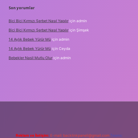
Son yorumlar
Bici Bici Kırmızı Şerbet Nasıl Yapılır
için
admin
Bici Bici Kırmızı Şerbet Nasıl Yapılır
için
Şimşek
14 Aylık Bebek Yürür Mü
için
admin
14 Aylık Bebek Yürür Mü
için
Ceyda
Bebekler Nasil Mutlu Olur
için
admin
z/
Reklam ve İletişim:
E-mail:
backlinkpaneli@gmail.com
Teams: