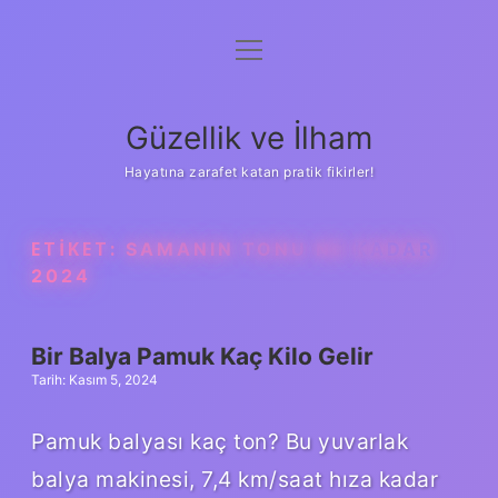
menüyü
Anasayfa
aç
Gizlilik Politikası
Güzellik ve İlham
Yasal Uyarı
Hayatına zarafet katan pratik fikirler!
Hakkımızda
ETIKET:
SAMANIN TONU NE KADAR
2024
Bir Balya Pamuk Kaç Kilo Gelir
Tarih: Kasım 5, 2024
Pamuk balyası kaç ton? Bu yuvarlak
balya makinesi, 7,4 km/saat hıza kadar