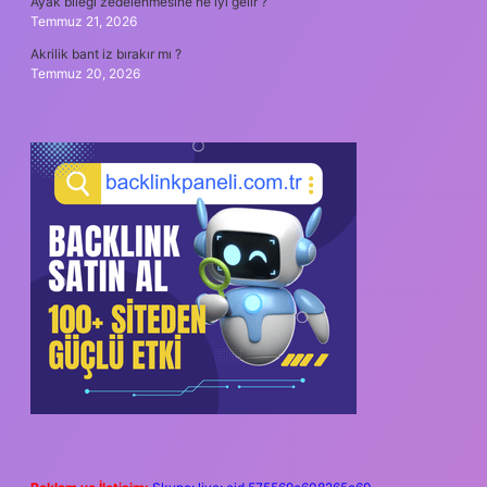
Ayak bileği zedelenmesine ne iyi gelir ?
Temmuz 21, 2026
Akrilik bant iz bırakır mı ?
Temmuz 20, 2026