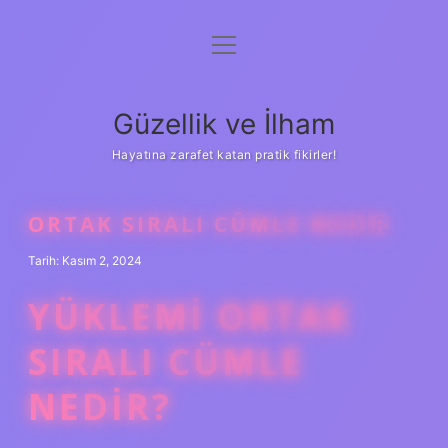
menüyü
Anasayfa
aç
Gizlilik Politikası
Güzellik ve İlham
Yasal Uyarı
Hayatına zarafet katan pratik fikirler!
Hakkımızda
ORTAK SIRALI CÜMLE NEDIR
Tarih: Kasım 2, 2024
YÜKLEMI ORTAK
SIRALI CÜMLE
NEDIR?