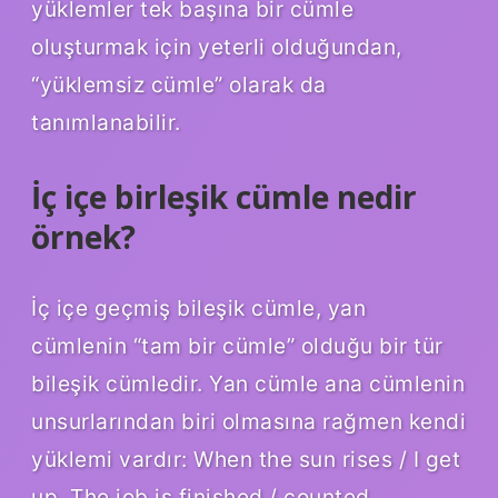
yüklemler tek başına bir cümle
oluşturmak için yeterli olduğundan,
“yüklemsiz cümle” olarak da
tanımlanabilir.
İç içe birleşik cümle nedir
örnek?
İç içe geçmiş bileşik cümle, yan
cümlenin “tam bir cümle” olduğu bir tür
bileşik cümledir. Yan cümle ana cümlenin
unsurlarından biri olmasına rağmen kendi
yüklemi vardır: When the sun rises / I get
up. The job is finished / counted.