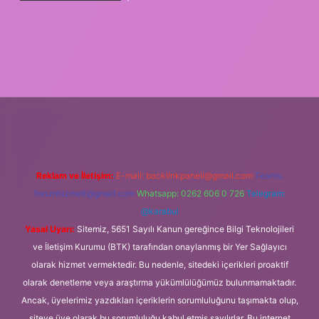
iş
güvenilir bahis siteleri
ilbet giriş adresi
www.betexper.xyz/
Reklam ve İletişim:
E-mail:
backlinkpaneli@gmail.com
Teams:
forumhizmeti@gmail.com
Whatsapp: 0262 606 0 726
Telegram:
@karabul
Yasal Uyarı:
Sitemiz, 5651 Sayılı Kanun gereğince Bilgi Teknolojileri
ve İletişim Kurumu (BTK) tarafından onaylanmış bir Yer Sağlayıcı
olarak hizmet vermektedir. Bu nedenle, sitedeki içerikleri proaktif
olarak denetleme veya araştırma yükümlülüğümüz bulunmamaktadır.
Ancak, üyelerimiz yazdıkları içeriklerin sorumluluğunu taşımakta olup,
siteye üye olarak bu sorumluluğu kabul etmiş sayılırlar. Bu internet