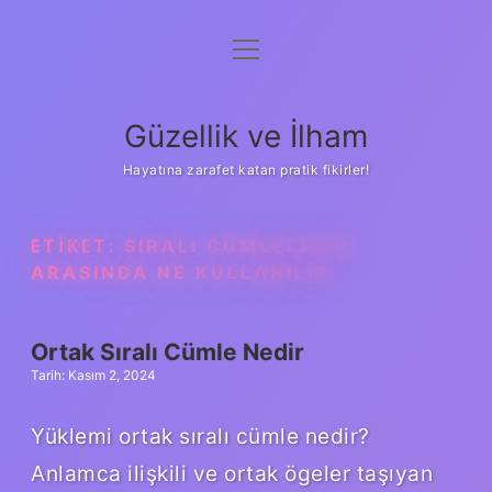
menüyü
Anasayfa
aç
Gizlilik Politikası
Güzellik ve İlham
Yasal Uyarı
Hayatına zarafet katan pratik fikirler!
Hakkımızda
ETIKET:
SIRALI CÜMLELERIN
ARASINDA NE KULLANILIR
Ortak Sıralı Cümle Nedir
Tarih: Kasım 2, 2024
Yüklemi ortak sıralı cümle nedir?
Anlamca ilişkili ve ortak ögeler taşıyan