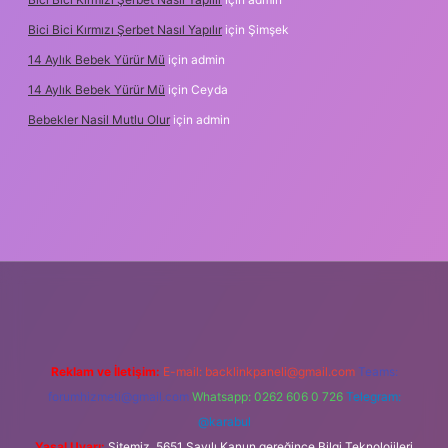
Bici Bici Kırmızı Şerbet Nasıl Yapılır
için
Şimşek
14 Aylık Bebek Yürür Mü
için
admin
14 Aylık Bebek Yürür Mü
için
Ceyda
Bebekler Nasil Mutlu Olur
için
admin
yz/
Reklam ve İletişim:
E-mail:
backlinkpaneli@gmail.com
Teams:
forumhizmeti@gmail.com
Whatsapp: 0262 606 0 726
Telegram:
@karabul
Yasal Uyarı:
Sitemiz, 5651 Sayılı Kanun gereğince Bilgi Teknolojileri