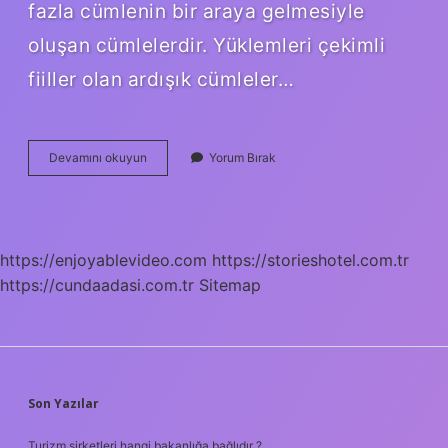
fazla cümlenin bir araya gelmesiyle
oluşan cümlelerdir. Yüklemleri çekimli
fiiller olan ardışık cümleler…
Ortak
Devamını okuyun
Yorum Bırak
Sıralı
Cümle
Nedir
https://enjoyablevideo.com
https://storieshotel.com.tr
https://cundaadasi.com.tr
Sitemap
SIDEBAR
Son Yazılar
Turizm şirketleri hangi bakanlığa bağlıdır ?