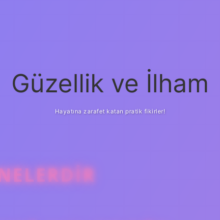
Güzellik ve İlham
Hayatına zarafet katan pratik fikirler!
 NELERDIR