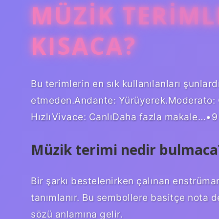
MÜZIK TERIML
KISACA?
Bu terimlerin en sık kullanılanları şunla
etmeden.Andante: Yürüyerek.Moderato: Or
HızlıVivace: CanlıDaha fazla makale…•
Müzik terimi nedir bulmaca
Bir şarkı bestelenirken çalınan enstrümanl
tanımlanır. Bu sembollere basitçe nota de
sözü anlamına gelir.