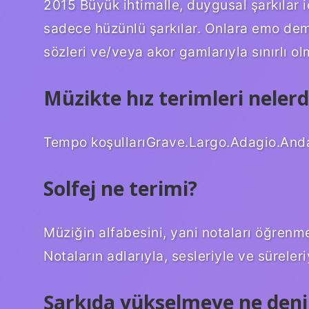
2015 Büyük ihtimalle, duygusal şarkılar iç
sadece hüzünlü şarkılar. Onlara emo deme
sözleri ve/veya akor gamlarıyla sınırlı o
Müzikte hız terimleri nelerd
Tempo koşullarıGrave.Largo.Adagio.Anda
Solfej ne terimi?
Müziğin alfabesini, yani notaları öğrenme
Notaların adlarıyla, sesleriyle ve süreler
Şarkıda yükselmeye ne deni