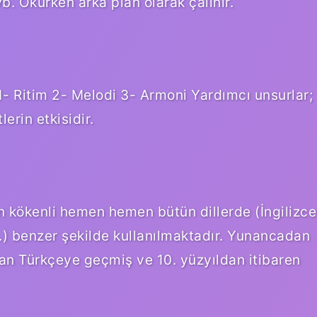
vb. Okurken arka plan olarak çalınır.
 1- Ritim 2- Melodi 3- Armoni Yardımcı unsurlar;
lerin etkisidir.
n kökenli hemen hemen bütün dillerde (İngilizce
) benzer şekilde kullanılmaktadır. Yunancadan
n Türkçeye geçmiş ve 10. yüzyıldan itibaren