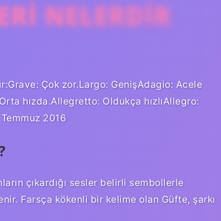
ERI NELERDIR
rdır:Grave: Çok zor.Largo: GenişAdagio: Acele
ta hızda.Allegretto: Oldukça hızlıAllegro:
9 Temmuz 2016
?
arın çıkardığı sesler belirli sembollerle
nir. Farsça kökenli bir kelime olan Güfte, şarkı