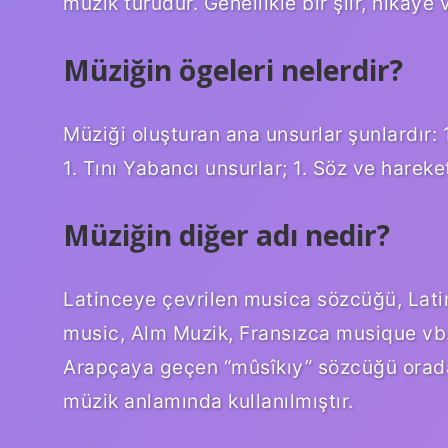
müzik türüdür. Genellikle bir şiir, hikaye 
Müziğin ögeleri nelerdir?
Müziği oluşturan ana unsurlar şunlardır:
1. Tını Yabancı unsurlar; 1. Söz ve hareket
Müziğin diğer adı nedir?
Latinceye çevrilen musica sözcüğü, Lati
music, Alm Muzik, Fransızca musique vb.
Arapçaya geçen “mûsîkıy” sözcüğü orada
müzik anlamında kullanılmıştır.