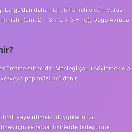
 Largo’dan daha hızlı. Eklemeli ölçü – vuruş
ılmıştır (örn. 2 + 3 + 2 + 3 = 10); Doğu Avrupa
nir?
er üretme sürecidir. Mesleği şarkı söylemek ola
z ve/veya pop müzikte) denir.
itimli veya ritimsiz, duygularımızı,
tmek için sanatsal fikirlerde birleştirme