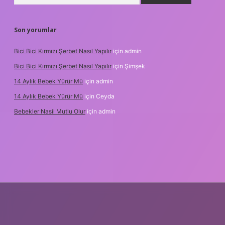
Son yorumlar
Bici Bici Kırmızı Şerbet Nasıl Yapılır
için
admin
Bici Bici Kırmızı Şerbet Nasıl Yapılır
için
Şimşek
14 Aylık Bebek Yürür Mü
için
admin
14 Aylık Bebek Yürür Mü
için
Ceyda
Bebekler Nasil Mutlu Olur
için
admin
z/