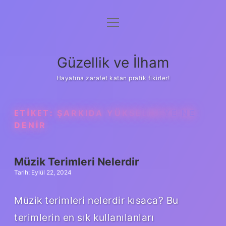
menüyü
Anasayfa
aç
Gizlilik Politikası
Güzellik ve İlham
Yasal Uyarı
Hayatına zarafet katan pratik fikirler!
Hakkımızda
ETIKET:
ŞARKIDA YÜKSELMEYE NE
DENIR
Müzik Terimleri Nelerdir
Tarih: Eylül 22, 2024
Müzik terimleri nelerdir kısaca? Bu
terimlerin en sık kullanılanları