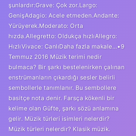
şunlardır:Grave: Çok zor.Largo:
GenişAdagio: Acele etmeden.Andante:
Yürüyerek.Moderato: Orta
hızda.Allegretto: Oldukça hızlıAllegro:
HızlıVivace: CanlıDaha fazla makale…•9
Temmuz 2016 Müzik terimi nedir
bulmaca? Bir şarkı bestelenirken çalınan
enstrümanların çıkardığı sesler belirli
sembollerle tanımlanır. Bu sembollere
basitçe nota denir. Farsça kökenli bir
kelime olan Güfte, şarkı sözü anlamına
gelir. Müzik türleri isimleri nelerdir?
Müzik türleri nelerdir? Klasik müzik.