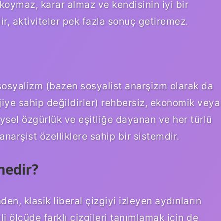
f koymaz, karar almaz ve kendisinin iyi bir
r, aktiviteler pek fazla sonuç getiremez.
sosyalizm (bazen sosyalist anarşizm olarak da
ojiye sahip değildirler) rehbersiz, ekonomik veya
sel özgürlük ve eşitliğe dayanan ve her türlü
anarşist özelliklere sahip bir sistemdir.
nedir?
den, klasik liberal çizgiyi izleyen aydınların
ölçüde farklı çizgileri tanımlamak için de