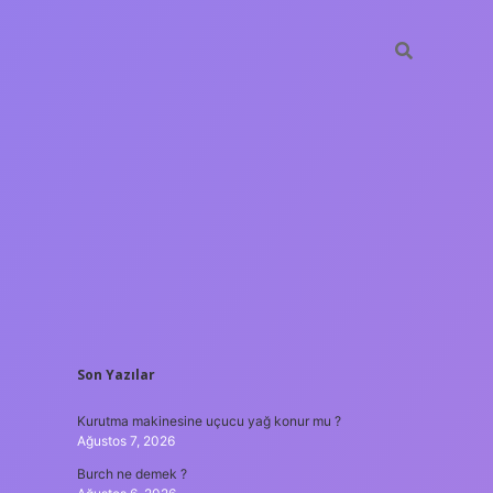
SIDEBAR
Son Yazılar
ilbet yeni giriş
güven
Kurutma makinesine uçucu yağ konur mu ?
Ağustos 7, 2026
Burch ne demek ?