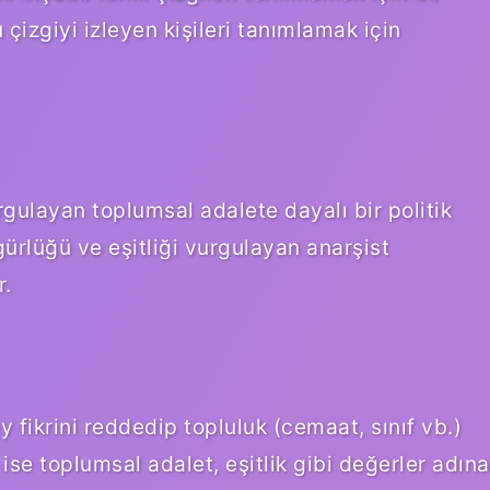
u çizgiyi izleyen kişileri tanımlamak için
rgulayan toplumsal adalete dayalı bir politik
gürlüğü ve eşitliği vurgulayan anarşist
r.
ey fikrini reddedip topluluk (cemaat, sınıf vb.)
se toplumsal adalet, eşitlik gibi değerler adına