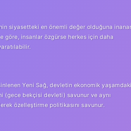
inin siyasetteki en önemli değer olduğuna inana
eye göre, insanlar özgürse herkes için daha
ratılabilir.
esinlenen Yeni Sağ, devletin ekonomik yaşamdak
i (gece bekçisi devleti) savunur ve aynı
rek özelleştirme politikasını savunur.