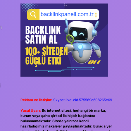
n
i
Reklam ve İletişim:
Skype: live:.cid.575569c608265c69
Yasal Uyarı:
Bu internet sitesi, herhangi bir marka,
kurum veya şahıs şirketi ile hiçbir bağlantısı
bulunmamaktadır. Sitede yalnızca kendi
hazırladığımız makaleler paylaşılmaktadır. Burada yer