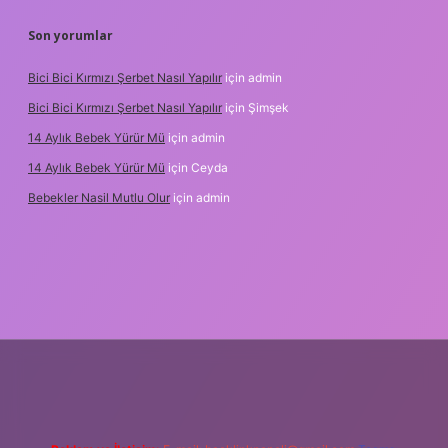
Son yorumlar
Bici Bici Kırmızı Şerbet Nasıl Yapılır
için
admin
Bici Bici Kırmızı Şerbet Nasıl Yapılır
için
Şimşek
14 Aylık Bebek Yürür Mü
için
admin
14 Aylık Bebek Yürür Mü
için
Ceyda
Bebekler Nasil Mutlu Olur
için
admin
z/