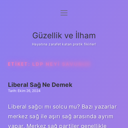
menüyü
Anasayfa
aç
Gizlilik Politikası
Güzellik ve İlham
Yasal Uyarı
Hayatına zarafet katan pratik fikirler!
Hakkımızda
ETIKET:
LDP NEYI SAVUNUR
Liberal Sağ Ne Demek
Tarih: Ekim 26, 2024
Liberal sağcı mı solcu mu? Bazı yazarlar
merkez sağ ile aşırı sağ arasında ayrım
yapar. Merkez sağ partiler genellikle