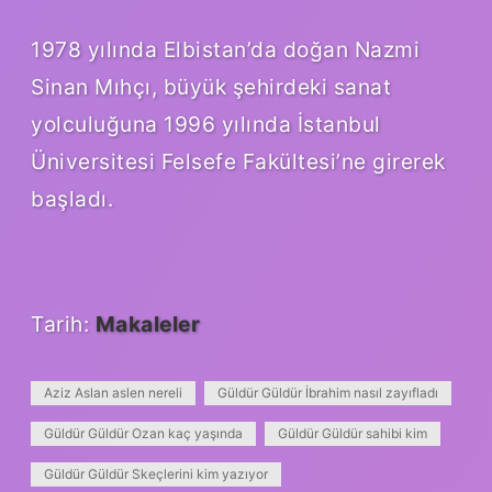
1978 yılında Elbistan’da doğan Nazmi
Sinan Mıhçı, büyük şehirdeki sanat
yolculuğuna 1996 yılında İstanbul
Üniversitesi Felsefe Fakültesi’ne girerek
başladı.
Tarih:
Makaleler
Aziz Aslan aslen nereli
Güldür Güldür İbrahim nasıl zayıfladı
Güldür Güldür Ozan kaç yaşında
Güldür Güldür sahibi kim
Güldür Güldür Skeçlerini kim yazıyor