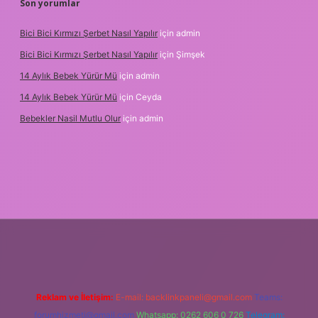
Son yorumlar
Bici Bici Kırmızı Şerbet Nasıl Yapılır
için
admin
Bici Bici Kırmızı Şerbet Nasıl Yapılır
için
Şimşek
14 Aylık Bebek Yürür Mü
için
admin
14 Aylık Bebek Yürür Mü
için
Ceyda
Bebekler Nasil Mutlu Olur
için
admin
nilir bahis siteleri
ilbet giriş adresi
www.betexper.xyz/
Reklam ve İletişim:
E-mail:
backlinkpaneli@gmail.com
Teams:
forumhizmeti@gmail.com
Whatsapp: 0262 606 0 726
Telegram: