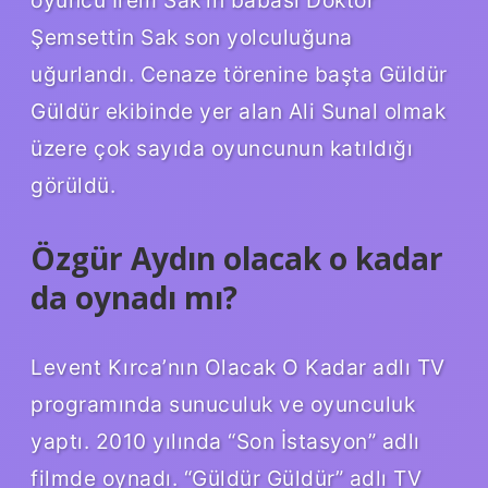
oyuncu İrem Sak’ın babası Doktor
Şemsettin Sak son yolculuğuna
uğurlandı. Cenaze törenine başta Güldür
Güldür ekibinde yer alan Ali Sunal olmak
üzere çok sayıda oyuncunun katıldığı
görüldü.
Özgür Aydın olacak o kadar
da oynadı mı?
Levent Kırca’nın Olacak O Kadar adlı TV
programında sunuculuk ve oyunculuk
yaptı. 2010 yılında “Son İstasyon” adlı
filmde oynadı. “Güldür Güldür” adlı TV