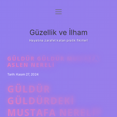
menüyü
Anasayfa
aç
Gizlilik Politikası
Güzellik ve İlham
Yasal Uyarı
Hayatına zarafet katan pratik fikirler!
Hakkımızda
GÜLDÜR GÜLDÜR MUSTAFA
ASLEN NERELI
Tarih: Kasım 27, 2024
GÜLDÜR
GÜLDÜRDEKI
MUSTAFA NERELI?