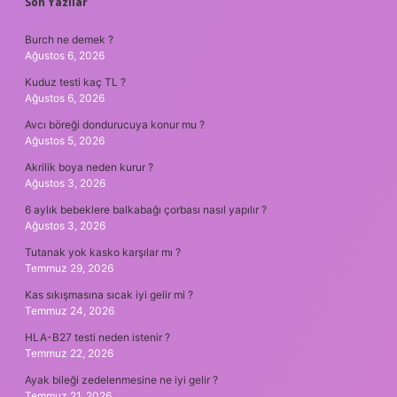
SIDEBAR
Son Yazılar
Burch ne demek ?
Ağustos 6, 2026
Kuduz testi kaç TL ?
Ağustos 6, 2026
Avcı böreği dondurucuya konur mu ?
Ağustos 5, 2026
Akrilik boya neden kurur ?
Ağustos 3, 2026
6 aylık bebeklere balkabağı çorbası nasıl yapılır ?
Ağustos 3, 2026
Tutanak yok kasko karşılar mı ?
Temmuz 29, 2026
Kas sıkışmasına sıcak iyi gelir mi ?
Temmuz 24, 2026
HLA-B27 testi neden istenir ?
Temmuz 22, 2026
Ayak bileği zedelenmesine ne iyi gelir ?
Temmuz 21, 2026