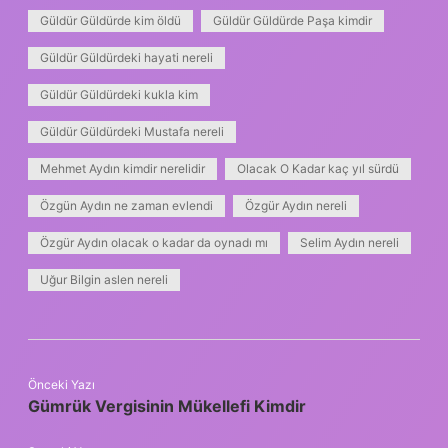
Güldür Güldürde kim öldü
Güldür Güldürde Paşa kimdir
Güldür Güldürdeki hayati nereli
Güldür Güldürdeki kukla kim
Güldür Güldürdeki Mustafa nereli
Mehmet Aydın kimdir nerelidir
Olacak O Kadar kaç yıl sürdü
Özgün Aydın ne zaman evlendi
Özgür Aydın nereli
Özgür Aydın olacak o kadar da oynadı mı
Selim Aydın nereli
Uğur Bilgin aslen nereli
Önceki Yazı
Gümrük Vergisinin Mükellefi Kimdir