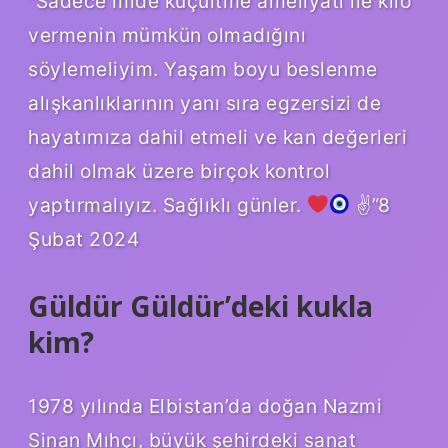
“Sadece mide küçültme ameliyatı ile kilo
vermenin mümkün olmadığını
söylemeliyim. Yaşam boyu beslenme
alışkanlıklarının yanı sıra egzersizi de
hayatımıza dahil etmeli ve kan değerleri
dahil olmak üzere birçok kontrol
yaptırmalıyız. Sağlıklı günler.
✌
”8
Şubat 2024
Güldür Güldür’deki kukla
kim?
1978 yılında Elbistan’da doğan Nazmi
Sinan Mıhçı, büyük şehirdeki sanat