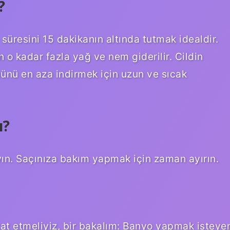
?
üresini 15 dakikanın altında tutmak idealdir.
n o kadar fazla yağ ve nem giderilir. Cildin
ü en aza indirmek için uzun ve sıcak
ı?
yın. Saçınıza bakım yapmak için zaman ayırın.
at etmeliyiz, bir bakalım: Banyo yapmak isteye