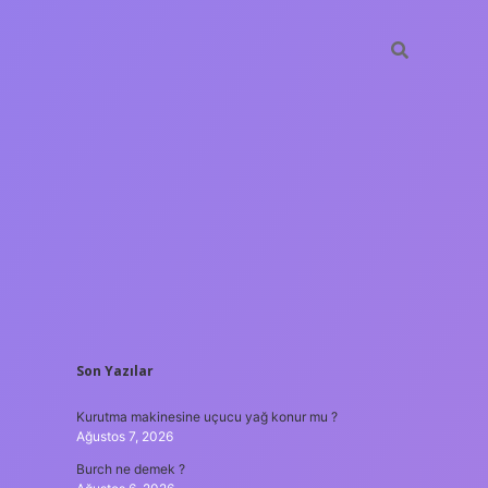
SIDEBAR
Son Yazılar
ilbet yeni giriş
güvenil
Kurutma makinesine uçucu yağ konur mu ?
Ağustos 7, 2026
Burch ne demek ?