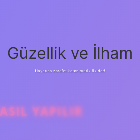
Güzellik ve İlham
Hayatına zarafet katan pratik fikirler!
SIL YAPILIR