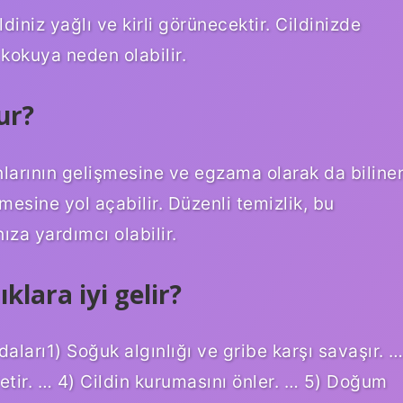
niz yağlı ve kirli görünecektir. Cildinizde
r kokuya neden olabilir.
ur?
nlarının gelişmesine ve egzama olarak da biline
mesine yol açabilir. Düzenli temizlik, bu
za yardımcı olabilir.
lara iyi gelir?
ları1) Soğuk algınlığı ve gribe karşı savaşır. 
ifletir. … 4) Cildin kurumasını önler. … 5) Doğum