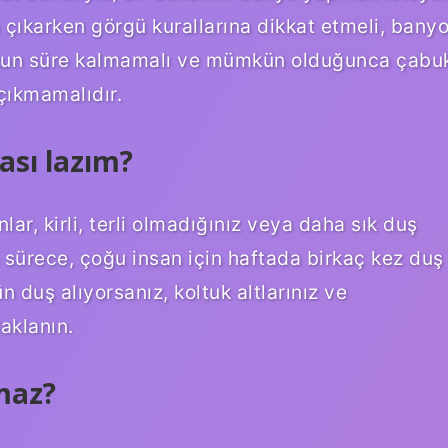
çıkarken görgü kurallarına dikkat etmeli, bany
zun süre kalmamalı ve mümkün olduğunca çabu
çıkmamalıdır.
ası lazım?
lar, kirli, terli olmadığınız veya daha sık duş
 sürece, çoğu insan için haftada birkaç kez duş
 duş alıyorsanız, koltuk altlarınız ve
aklanın.
maz?