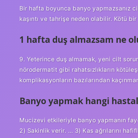
Bir hafta boyunca banyo yapmazsanız cildi
kaşıntı ve tahrişe neden olabilir. Kötü bi
1 hafta duş almazsam ne ol
9. Yeterince duş almamak, yeni cilt soru
nörodermatit gibi rahatsızlıkların kötüleş
komplikasyonların bazılarından kaçınmanı
Banyo yapmak hangi hastalık
Mucizevi etkileriyle banyo yapmanın fayda
2) Sakinlik verir. … 3) Kas ağrılarını haf