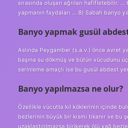
sırasında oluşan ağrıları hafifletebilir.
yapmanın faydaları … 8) Sabah banyo y
Banyo yapmak gusül abdesti
Aslında Peygamber (s.a.v.) önce avret ye
başına su dökmüş ve bütün vücudunu üç 
serinleme amaçlı ise bu gusül abdest ye
Banyo yapılmazsa ne olur?
Özellikle vücutta kıl köklerinin içinde b
bezlerinin büyük bir kısmı tıkanır ve bu 
uzaklaştırılmazsa birikerek ölü yağ bezler