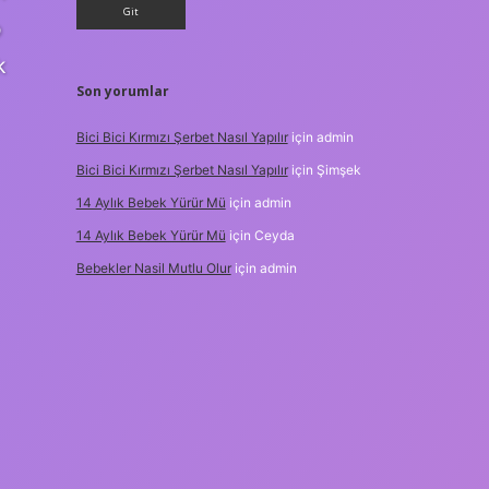
o
k
Son yorumlar
Bici Bici Kırmızı Şerbet Nasıl Yapılır
için
admin
Bici Bici Kırmızı Şerbet Nasıl Yapılır
için
Şimşek
14 Aylık Bebek Yürür Mü
için
admin
14 Aylık Bebek Yürür Mü
için
Ceyda
Bebekler Nasil Mutlu Olur
için
admin