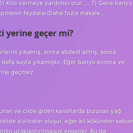
 … 6) Kilo vermeye yardımcı olur. … 7) Gece banyo
apmanın faydalarıDaha fazla makale…
 yerine geçer mi?
rlerini yıkamış, sonra abdest almış, sonra
defa suyla yıkamıştır. Eğer banyo arınma ve
rine geçmez.
ulunan ve cilde giden kanallarda bulunan yağ
şekilde sivilceler oluşur, eğer kıl kökünden sebu
inin uzaklaştırılmasını engeller. Bu da