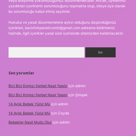
veya araştırma yükümlülüğümüz bulunmamaktadır. Ancak, üyelerimiz
yazdıkları içeriklerin sorumluluğunu taşımakta olup, siteye üye olarak
bu sorumluluğu kabul etmiş sayılırlar.
Hukuka ve yasal düzenlemelere aykırı olduğunu düşündüğünüz
içerikleri,
backlinkpanelicomtr@gmail.com
adresine bildirmeniz
halinde, ilgili içerikler yasal süre içerisinde sitemizden kaldırılacaktır.
Arama
Son yorumlar
Bici Bici Kırmızı Şerbet Nasıl Yapılır
için
admin
Bici Bici Kırmızı Şerbet Nasıl Yapılır
için
Şimşek
14 Aylık Bebek Yürür Mü
için
admin
14 Aylık Bebek Yürür Mü
için
Ceyda
Bebekler Nasil Mutlu Olur
için
admin