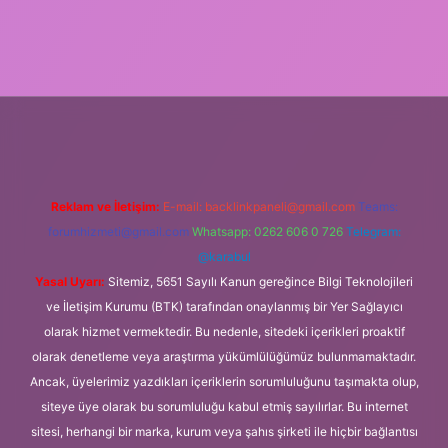
güvenilir bahis siteleri
ilbet giriş adresi
www.betexper.xyz/
Reklam ve İletişim:
E-mail:
backlinkpaneli@gmail.com
Teams:
forumhizmeti@gmail.com
Whatsapp: 0262 606 0 726
Telegram:
@karabul
Yasal Uyarı:
Sitemiz, 5651 Sayılı Kanun gereğince Bilgi Teknolojileri
ve İletişim Kurumu (BTK) tarafından onaylanmış bir Yer Sağlayıcı
olarak hizmet vermektedir. Bu nedenle, sitedeki içerikleri proaktif
olarak denetleme veya araştırma yükümlülüğümüz bulunmamaktadır.
Ancak, üyelerimiz yazdıkları içeriklerin sorumluluğunu taşımakta olup,
siteye üye olarak bu sorumluluğu kabul etmiş sayılırlar. Bu internet
sitesi, herhangi bir marka, kurum veya şahıs şirketi ile hiçbir bağlantısı