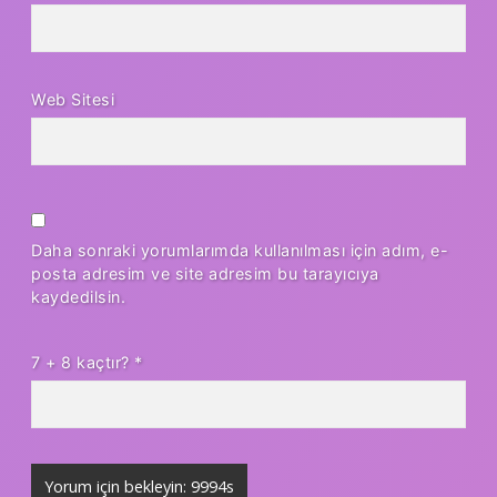
Web Sitesi
Daha sonraki yorumlarımda kullanılması için adım, e-
posta adresim ve site adresim bu tarayıcıya
kaydedilsin.
7 + 8 kaçtır?
*