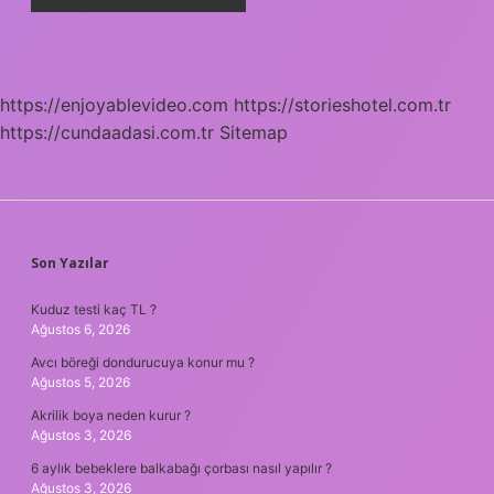
https://enjoyablevideo.com
https://storieshotel.com.tr
https://cundaadasi.com.tr
Sitemap
SIDEBAR
Son Yazılar
Kuduz testi kaç TL ?
Ağustos 6, 2026
Avcı böreği dondurucuya konur mu ?
Ağustos 5, 2026
Akrilik boya neden kurur ?
Ağustos 3, 2026
6 aylık bebeklere balkabağı çorbası nasıl yapılır ?
Ağustos 3, 2026