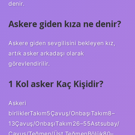
denir.
Askere giden kıza ne denir?
Askere giden sevgilisini bekleyen kız,
artık asker arkadaşı olarak
görevlendirilir.
1 Kol asker Kaç Kişidir?
Askeri
birliklerTakım5Çavuş/OnbaşıTakım8–
13Çavuş/OnbaşıTakım26–55Astsubay/
Çavuş/Teğmen/Üst TeğmenBölük80–