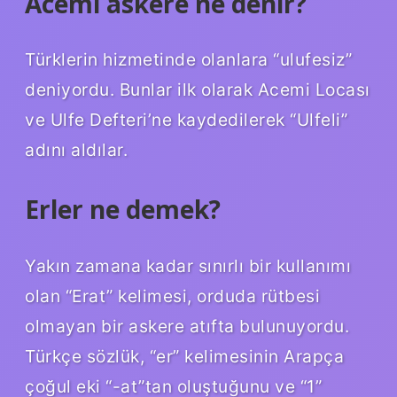
Acemi askere ne denir?
Türklerin hizmetinde olanlara “ulufesiz”
deniyordu. Bunlar ilk olarak Acemi Locası
ve Ulfe Defteri’ne kaydedilerek “Ulfeli”
adını aldılar.
Erler ne demek?
Yakın zamana kadar sınırlı bir kullanımı
olan “Erat” kelimesi, orduda rütbesi
olmayan bir askere atıfta bulunuyordu.
Türkçe sözlük, “er” kelimesinin Arapça
çoğul eki “-at”tan oluştuğunu ve “1”