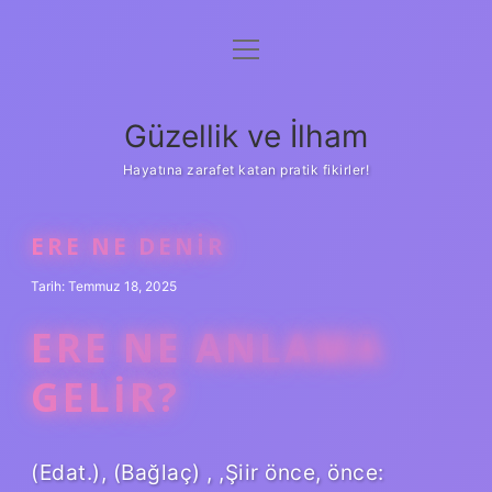
menüyü
Anasayfa
aç
Gizlilik Politikası
Güzellik ve İlham
Yasal Uyarı
Hayatına zarafet katan pratik fikirler!
Hakkımızda
ERE NE DENIR
Tarih: Temmuz 18, 2025
ERE NE ANLAMA
GELIR?
(Edat.), (Bağlaç) , ,Şiir önce, önce: