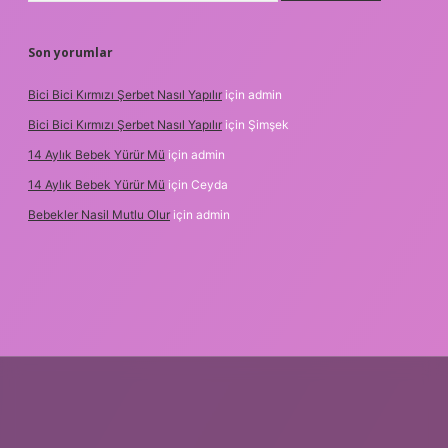
Son yorumlar
Bici Bici Kırmızı Şerbet Nasıl Yapılır
için
admin
Bici Bici Kırmızı Şerbet Nasıl Yapılır
için
Şimşek
14 Aylık Bebek Yürür Mü
için
admin
14 Aylık Bebek Yürür Mü
için
Ceyda
Bebekler Nasil Mutlu Olur
için
admin
lir bahis siteleri
ilbet giriş adresi
www.betexper.xyz/