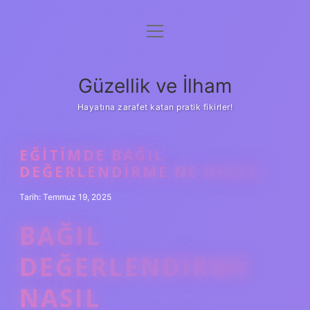
menüyü
Anasayfa
aç
Gizlilik Politikası
Güzellik ve İlham
Yasal Uyarı
Hayatına zarafet katan pratik fikirler!
Hakkımızda
EĞITIMDE BAĞIL
DEĞERLENDIRME NE DEMEK
Tarih: Temmuz 19, 2025
BAĞIL
DEĞERLENDIRME
NASIL