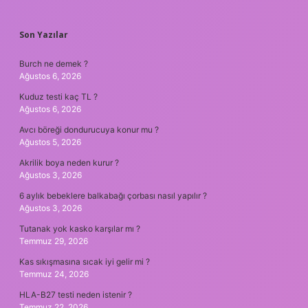
SIDEBAR
Son Yazılar
Burch ne demek ?
Ağustos 6, 2026
Kuduz testi kaç TL ?
Ağustos 6, 2026
Avcı böreği dondurucuya konur mu ?
Ağustos 5, 2026
Akrilik boya neden kurur ?
Ağustos 3, 2026
6 aylık bebeklere balkabağı çorbası nasıl yapılır ?
Ağustos 3, 2026
Tutanak yok kasko karşılar mı ?
Temmuz 29, 2026
Kas sıkışmasına sıcak iyi gelir mi ?
Temmuz 24, 2026
HLA-B27 testi neden istenir ?
Temmuz 22, 2026