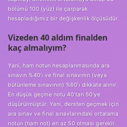
bölümü 100 (yüz) ile çarparak
hesapladığımız bir değişkenlik ölçüsüdür.
Vizeden 40 aldım finalden
kaç almalıyım?
Yani, ham notun hesaplanmasında ara
sınavın %40’ı ve final sınavının (veya
bütünleme sınavının) %60’ı dikkate alınır.
En düşük geçme notu 40’tan 50’ye
düşürülmüştür. Yani, dersten geçmek için
ara sınav ve final sınavlarındaki ortalama
notun (ham not) en az 50 olması gerekir.