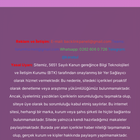
üvenilir bahis siteleri
ilbet giriş adresi
www.betexper.xyz/
Reklam ve İletişim:
E-mail:
backlinkpaneli@gmail.com
Teams:
forumhizmeti@gmail.com
Whatsapp: 0262 606 0 726
Telegram:
@karabul
Yasal Uyarı:
Sitemiz, 5651 Sayılı Kanun gereğince Bilgi Teknolojileri
ve İletişim Kurumu (BTK) tarafından onaylanmış bir Yer Sağlayıcı
olarak hizmet vermektedir. Bu nedenle, sitedeki içerikleri proaktif
olarak denetleme veya araştırma yükümlülüğümüz bulunmamaktadır.
Ancak, üyelerimiz yazdıkları içeriklerin sorumluluğunu taşımakta olup,
siteye üye olarak bu sorumluluğu kabul etmiş sayılırlar. Bu internet
sitesi, herhangi bir marka, kurum veya şahıs şirketi ile hiçbir bağlantısı
bulunmamaktadır. Sitede yalnızca kendi hazırladığımız makaleler
paylaşılmaktadır. Burada yer alan içerikler haber niteliği taşımamakta
olup, gerçek kurum ve kişiler hakkında paylaşım yapılmamaktadır.