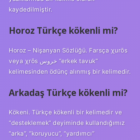
kaydedilmiştir.
Horoz Türkçe kökenli mi?
Horoz – Nişanyan Sözlüğü. Farsça χurōs
veya χrōs خروس “erkek tavuk”
kelimesinden ödünç alınmış bir kelimedir.
Arkadaş Türkçe kökenli mi?
Kökeni. Türkçe kökenli bir kelimedir ve
“desteklemek” deyiminde kullandığımız
“arka”, “koruyucu”, “yardımcı”