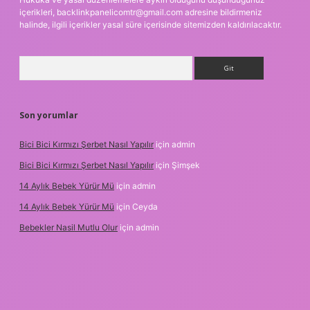
içerikleri,
backlinkpanelicomtr@gmail.com
adresine bildirmeniz
halinde, ilgili içerikler yasal süre içerisinde sitemizden kaldırılacaktır.
Arama
Son yorumlar
Bici Bici Kırmızı Şerbet Nasıl Yapılır
için
admin
Bici Bici Kırmızı Şerbet Nasıl Yapılır
için
Şimşek
14 Aylık Bebek Yürür Mü
için
admin
14 Aylık Bebek Yürür Mü
için
Ceyda
Bebekler Nasil Mutlu Olur
için
admin