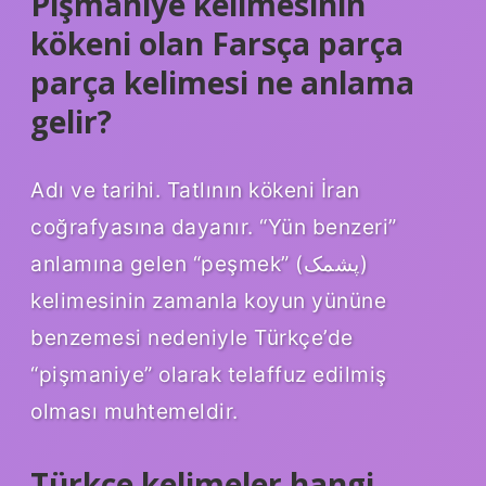
Pişmaniye kelimesinin
kökeni olan Farsça parça
parça kelimesi ne anlama
gelir?
Adı ve tarihi. Tatlının kökeni İran
coğrafyasına dayanır. “Yün benzeri”
anlamına gelen “peşmek” (پشمک)
kelimesinin zamanla koyun yününe
benzemesi nedeniyle Türkçe’de
“pişmaniye” olarak telaffuz edilmiş
olması muhtemeldir.
Türkçe kelimeler hangi