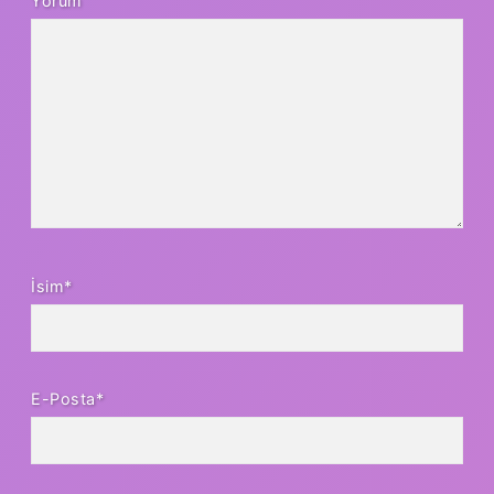
Yorum
İsim*
E-Posta*