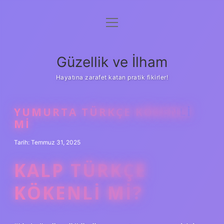
menüyü
Anasayfa
aç
Gizlilik Politikası
Güzellik ve İlham
Yasal Uyarı
Hayatına zarafet katan pratik fikirler!
Hakkımızda
YUMURTA TÜRKÇE KÖKENLI
MI
Tarih: Temmuz 31, 2025
KALP TÜRKÇE
KÖKENLI MI?