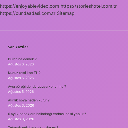
https://enjoyablevideo.com
https://storieshotel.com.tr
https://cundaadasi.com.tr
Sitemap
SIDEBAR
Son Yazılar
Burch ne demek ?
Ağustos 6, 2026
Kuduz testi kaç TL ?
Ağustos 6, 2026
Avcı böreği dondurucuya konur mu ?
Ağustos 5, 2026
Akrilik boya neden kurur ?
Ağustos 3, 2026
6 aylık bebeklere balkabağı çorbası nasıl yapılır ?
Ağustos 3, 2026
Tutanak yok kasko karşılar mı ?