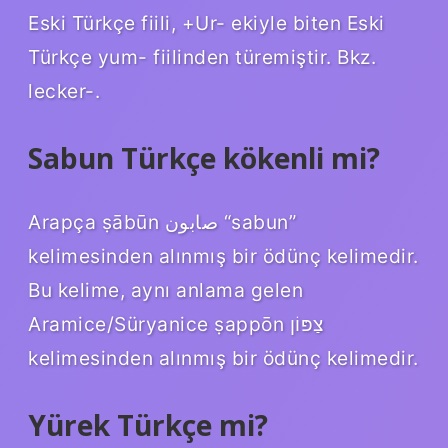
Eski Türkçe fiili, +Ur- ekiyle biten Eski
Türkçe yum- fiilinden türemiştir. Bkz.
lecker-.
Sabun Türkçe kökenli mi?
Arapça ṣābūn صابون “sabun”
kelimesinden alınmış bir ödünç kelimedir.
Bu kelime, aynı anlama gelen
Aramice/Süryanice ṣappōn צַפּוֹן
kelimesinden alınmış bir ödünç kelimedir.
Yürek Türkçe mi?