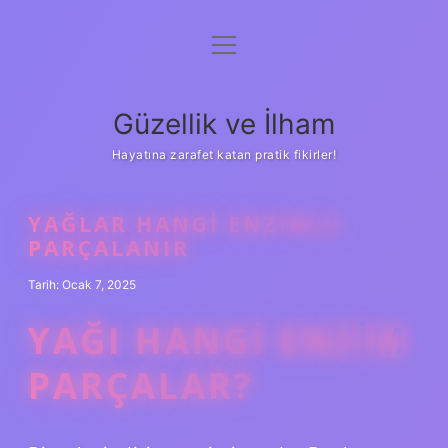
menüyü
Anasayfa
aç
Gizlilik Politikası
Güzellik ve İlham
Yasal Uyarı
Hayatına zarafet katan pratik fikirler!
Hakkımızda
YAĞLAR HANGI ENZIMLE
PARÇALANIR
Tarih: Ocak 7, 2025
YAĞI HANGI ENZIM
PARÇALAR?