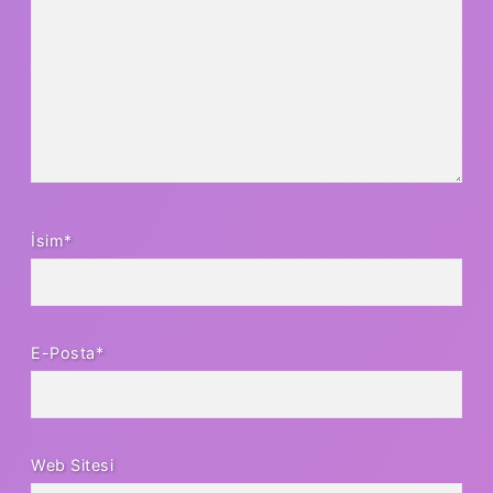
İsim*
E-Posta*
Web Sitesi