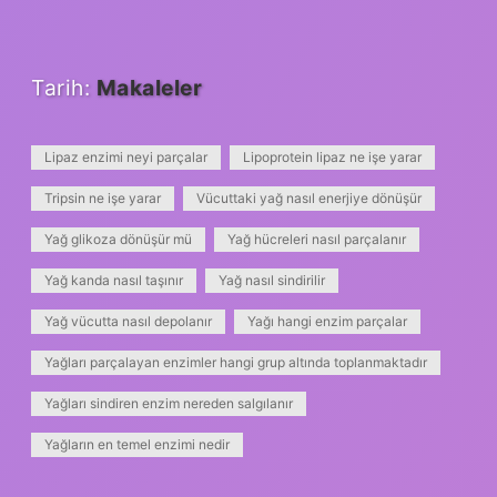
Tarih:
Makaleler
Lipaz enzimi neyi parçalar
Lipoprotein lipaz ne işe yarar
Tripsin ne işe yarar
Vücuttaki yağ nasıl enerjiye dönüşür
Yağ glikoza dönüşür mü
Yağ hücreleri nasıl parçalanır
Yağ kanda nasıl taşınır
Yağ nasıl sindirilir
Yağ vücutta nasıl depolanır
Yağı hangi enzim parçalar
Yağları parçalayan enzimler hangi grup altında toplanmaktadır
Yağları sindiren enzim nereden salgılanır
Yağların en temel enzimi nedir