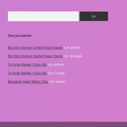
Arama
Son yorumlar
Bici Bici Kırmızı Şerbet Nasıl Yapılır
için
admin
Bici Bici Kırmızı Şerbet Nasıl Yapılır
için
Şimşek
14 Aylık Bebek Yürür Mü
için
admin
14 Aylık Bebek Yürür Mü
için
Ceyda
Bebekler Nasil Mutlu Olur
için
admin
üvenilir bahis siteleri
ilbet giriş adresi
www.betexper.xyz/