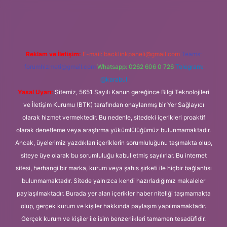
ir bahis siteleri
ilbet giriş adresi
www.betexper.xyz/
Reklam ve İletişim:
E-mail:
backlinkpaneli@gmail.com
Teams:
forumhizmeti@gmail.com
Whatsapp: 0262 606 0 726
Telegram:
@karabul
Yasal Uyarı:
Sitemiz, 5651 Sayılı Kanun gereğince Bilgi Teknolojileri
ve İletişim Kurumu (BTK) tarafından onaylanmış bir Yer Sağlayıcı
olarak hizmet vermektedir. Bu nedenle, sitedeki içerikleri proaktif
olarak denetleme veya araştırma yükümlülüğümüz bulunmamaktadır.
Ancak, üyelerimiz yazdıkları içeriklerin sorumluluğunu taşımakta olup,
siteye üye olarak bu sorumluluğu kabul etmiş sayılırlar. Bu internet
sitesi, herhangi bir marka, kurum veya şahıs şirketi ile hiçbir bağlantısı
bulunmamaktadır. Sitede yalnızca kendi hazırladığımız makaleler
paylaşılmaktadır. Burada yer alan içerikler haber niteliği taşımamakta
olup, gerçek kurum ve kişiler hakkında paylaşım yapılmamaktadır.
Gerçek kurum ve kişiler ile isim benzerlikleri tamamen tesadüfidir.