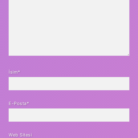
İsim*
E-Posta*
Web Sitesi