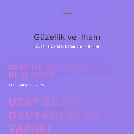
menüyü
Anasayfa
aç
Gizlilik Politikası
Güzellik ve İlham
Yasal Uyarı
Hayatına zarafet katan pratik fikirler!
Hakkımızda
UZAY ILE ILGILI MESLEKLER
NE IŞ YAPAR
Tarih: Şubat 25, 2025
UZAY BILIMI
OKUYANLAR NE IŞ
YAPAR?