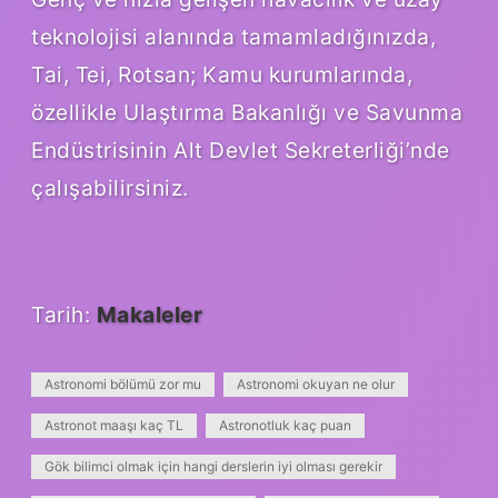
teknolojisi alanında tamamladığınızda,
Tai, Tei, Rotsan; Kamu kurumlarında,
özellikle Ulaştırma Bakanlığı ve Savunma
Endüstrisinin Alt Devlet Sekreterliği’nde
çalışabilirsiniz.
Tarih:
Makaleler
Astronomi bölümü zor mu
Astronomi okuyan ne olur
Astronot maaşı kaç TL
Astronotluk kaç puan
Gök bilimci olmak için hangi derslerin iyi olması gerekir