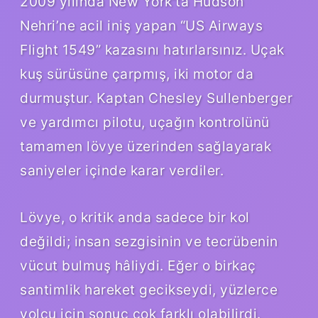
2009 yılında New York’ta Hudson
Nehri’ne acil iniş yapan “US Airways
Flight 1549” kazasını hatırlarsınız. Uçak
kuş sürüsüne çarpmış, iki motor da
durmuştur. Kaptan Chesley Sullenberger
ve yardımcı pilotu, uçağın kontrolünü
tamamen lövye üzerinden sağlayarak
saniyeler içinde karar verdiler.
Lövye, o kritik anda sadece bir kol
değildi; insan sezgisinin ve tecrübenin
vücut bulmuş hâliydi. Eğer o birkaç
santimlik hareket gecikseydi, yüzlerce
yolcu için sonuç çok farklı olabilirdi.