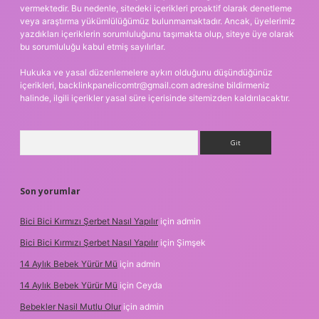
vermektedir. Bu nedenle, sitedeki içerikleri proaktif olarak denetleme
veya araştırma yükümlülüğümüz bulunmamaktadır. Ancak, üyelerimiz
yazdıkları içeriklerin sorumluluğunu taşımakta olup, siteye üye olarak
bu sorumluluğu kabul etmiş sayılırlar.
Hukuka ve yasal düzenlemelere aykırı olduğunu düşündüğünüz
içerikleri,
backlinkpanelicomtr@gmail.com
adresine bildirmeniz
halinde, ilgili içerikler yasal süre içerisinde sitemizden kaldırılacaktır.
Arama
Son yorumlar
Bici Bici Kırmızı Şerbet Nasıl Yapılır
için
admin
Bici Bici Kırmızı Şerbet Nasıl Yapılır
için
Şimşek
14 Aylık Bebek Yürür Mü
için
admin
14 Aylık Bebek Yürür Mü
için
Ceyda
Bebekler Nasil Mutlu Olur
için
admin