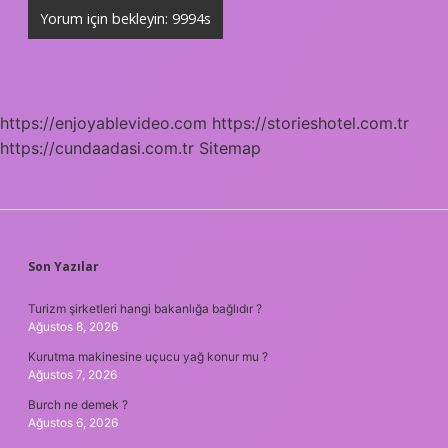
https://enjoyablevideo.com
https://storieshotel.com.tr
https://cundaadasi.com.tr
Sitemap
SIDEBAR
Son Yazılar
Turizm şirketleri hangi bakanlığa bağlıdır ?
Ağustos 8, 2026
Kurutma makinesine uçucu yağ konur mu ?
Ağustos 7, 2026
Burch ne demek ?
Ağustos 6, 2026