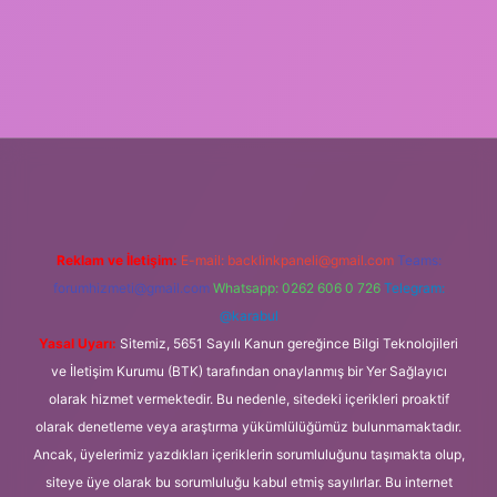
ş
güvenilir bahis siteleri
ilbet giriş adresi
www.betexper.xyz/
Reklam ve İletişim:
E-mail:
backlinkpaneli@gmail.com
Teams:
forumhizmeti@gmail.com
Whatsapp: 0262 606 0 726
Telegram:
@karabul
Yasal Uyarı:
Sitemiz, 5651 Sayılı Kanun gereğince Bilgi Teknolojileri
ve İletişim Kurumu (BTK) tarafından onaylanmış bir Yer Sağlayıcı
olarak hizmet vermektedir. Bu nedenle, sitedeki içerikleri proaktif
olarak denetleme veya araştırma yükümlülüğümüz bulunmamaktadır.
Ancak, üyelerimiz yazdıkları içeriklerin sorumluluğunu taşımakta olup,
siteye üye olarak bu sorumluluğu kabul etmiş sayılırlar. Bu internet