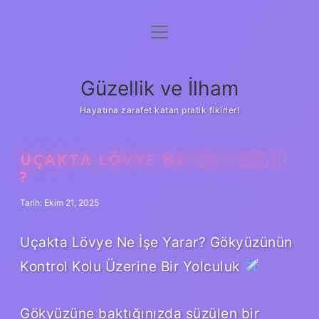
menüyü
Anasayfa
aç
Gizlilik Politikası
Güzellik ve İlham
Yasal Uyarı
Hayatına zarafet katan pratik fikirler!
Hakkımızda
UÇAKTA LÖVYE NE IŞE YARAR
?
Tarih: Ekim 21, 2025
Uçakta Lövye Ne İşe Yarar? Gökyüzünün
Kontrol Kolu Üzerine Bir Yolculuk
Gökyüzüne baktığınızda süzülen bir