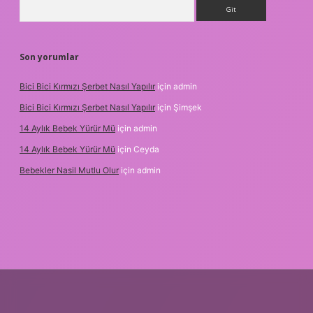
Arama
Son yorumlar
Bici Bici Kırmızı Şerbet Nasıl Yapılır
için
admin
Bici Bici Kırmızı Şerbet Nasıl Yapılır
için
Şimşek
14 Aylık Bebek Yürür Mü
için
admin
14 Aylık Bebek Yürür Mü
için
Ceyda
Bebekler Nasil Mutlu Olur
için
admin
r bahis siteleri
ilbet giriş adresi
www.betexper.xyz/