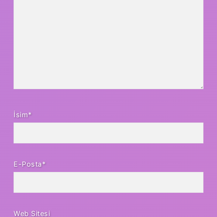
İsim*
E-Posta*
Web Sitesi