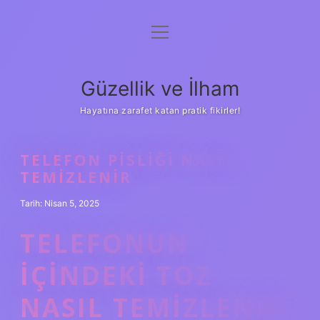
menüyü
Anasayfa
aç
Gizlilik Politikası
Güzellik ve İlham
Yasal Uyarı
Hayatına zarafet katan pratik fikirler!
Hakkımızda
TELEFON PISLIĞI NASIL
TEMIZLENIR
Tarih: Nisan 5, 2025
TELEFONUN
IÇINDEKI TOZ
NASIL TEMIZLENIR?