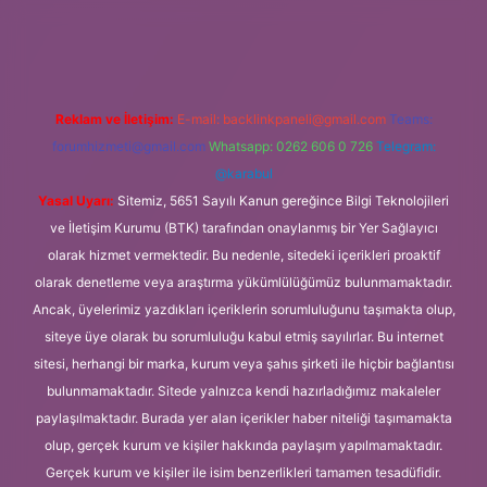
lir bahis siteleri
ilbet giriş adresi
www.betexper.xyz/
Reklam ve İletişim:
E-mail:
backlinkpaneli@gmail.com
Teams:
forumhizmeti@gmail.com
Whatsapp: 0262 606 0 726
Telegram:
@karabul
Yasal Uyarı:
Sitemiz, 5651 Sayılı Kanun gereğince Bilgi Teknolojileri
ve İletişim Kurumu (BTK) tarafından onaylanmış bir Yer Sağlayıcı
olarak hizmet vermektedir. Bu nedenle, sitedeki içerikleri proaktif
olarak denetleme veya araştırma yükümlülüğümüz bulunmamaktadır.
Ancak, üyelerimiz yazdıkları içeriklerin sorumluluğunu taşımakta olup,
siteye üye olarak bu sorumluluğu kabul etmiş sayılırlar. Bu internet
sitesi, herhangi bir marka, kurum veya şahıs şirketi ile hiçbir bağlantısı
bulunmamaktadır. Sitede yalnızca kendi hazırladığımız makaleler
paylaşılmaktadır. Burada yer alan içerikler haber niteliği taşımamakta
olup, gerçek kurum ve kişiler hakkında paylaşım yapılmamaktadır.
Gerçek kurum ve kişiler ile isim benzerlikleri tamamen tesadüfidir.