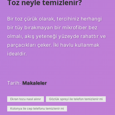
Toz neyle temizlenir?
Bir toz çürük olarak, tercihiniz herhangi
bir tüy bırakmayan bir mikrofiber bez
olmalı, akış yeteneği yüzeyde rahattır ve
parçacıkları çeker. İki havlu kullanmak
idealdir.
Tarih:
Makaleler
Ekran tozu nasıl alınır
Gözlük spreyi ile telefon temizlenir mi
Kolonya ile cep telefonu temizlenir mi