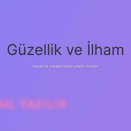
Güzellik ve İlham
Hayatına zarafet katan pratik fikirler!
IL YAZILIR