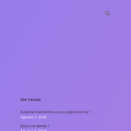
SIDEBAR
Son Yazılar
ilbet yeni giriş
güv
Kurutma makinesine uçucu yağ konur mu ?
Ağustos 7, 2026
Burch ne demek ?