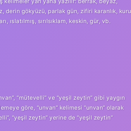
ş kelimeler yan yana yazılır: berrak, beyaz,
 derin gökyüzü, parlak gün, zifiri karanlık, kuru
, ıslatılmış, sırılsıklam, keskin, gür, vb.
van”, “mütevelli” ve “yeşil zeytin” gibi yaygın
ellemeye göre, “unvan” kelimesi “unvan” olarak
lli”, “yeşil zeytin” yerine de “yeşil zeytin”