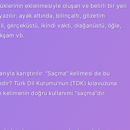
üklerinin eklenmesiyle oluşan ve belirli bir yeri
zılır: ayak altında, bilinçaltı, gözetim
il, gerçeküstü, ikindi vakti, olağanüstü, öğle,
akşam vb.
arıyla karıştırılır. “Saçma” kelimesi de bu
nedir? Türk Dil Kurumu’nun (TDK) kılavuzuna
an kelimenin doğru kullanımı “saçma”dır.