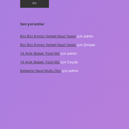
Son yorumlar
Bici Bici Kırmızı Şerbet Nasıl Yapılır
için
admin
Bici Bici Kırmızı Şerbet Nasıl Yapılır
için
Şimşek
14 Aylık Bebek Yürür Mü
için
admin
14 Aylık Bebek Yürür Mü
için
Ceyda
Bebekler Nasil Mutlu Olur
için
admin