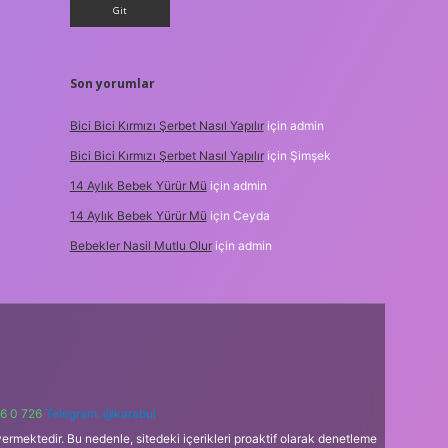
Son yorumlar
Bici Bici Kırmızı Şerbet Nasıl Yapılır
için
admin
Bici Bici Kırmızı Şerbet Nasıl Yapılır
için
Şimşek
14 Aylık Bebek Yürür Mü
için
admin
14 Aylık Bebek Yürür Mü
için
Ceyda
Bebekler Nasil Mutlu Olur
için
admin
6 0 726
Telegram: @karabul
ermektedir. Bu nedenle, sitedeki içerikleri proaktif olarak denetleme