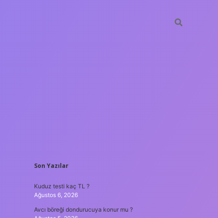
SIDEBAR
Son Yazılar
ilbet yeni g
Kuduz testi kaç TL ?
Ağustos 6, 2026
Avcı böreği dondurucuya konur mu ?