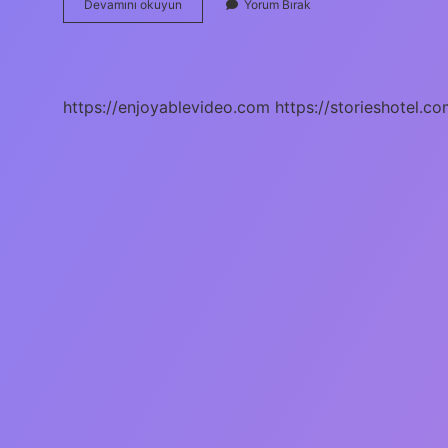
Boş
Devamını okuyun
Yorum Bırak
Daire
Asansör
Parası
Öder
Mi
https://enjoyablevideo.com
https://storieshotel.co