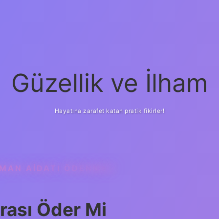
Güzellik ve İlham
Hayatına zarafet katan pratik fikirler!
MAN AIDATI ÖDENMEZ
rası Öder Mi