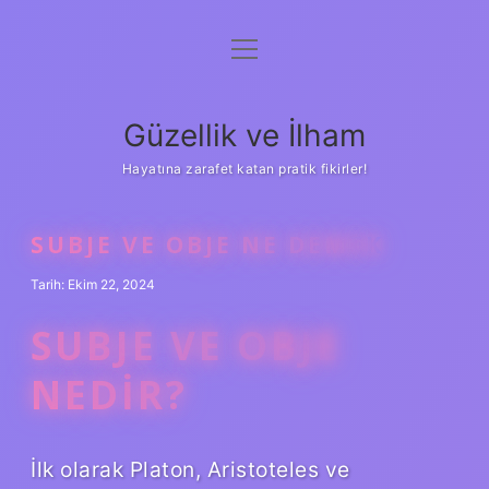
menüyü
Anasayfa
aç
Gizlilik Politikası
Güzellik ve İlham
Yasal Uyarı
Hayatına zarafet katan pratik fikirler!
Hakkımızda
SUBJE VE OBJE NE DEMEK
Tarih: Ekim 22, 2024
SUBJE VE OBJE
NEDIR?
İlk olarak Platon, Aristoteles ve