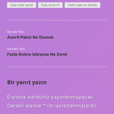
Süje nedir sanat
Suje özne mi
Tarihi obje ne demek
Önceki Yazı
Asorti Paket Ne Demek
Sonraki Yazı
Fazla Anime Izleyene Ne Denir
Bir yanıt yazın
E-posta adresiniz yayınlanmayacak.
Gerekli alanlar
*
ile işaretlenmişlerdir