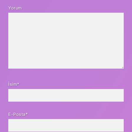
Yorum
İsim*
E-Posta*