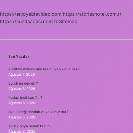
https://enjoyablevideo.com
https://storieshotel.com.tr
https://cundaadasi.com.tr
Sitemap
SIDEBAR
Son Yazılar
Kurutma makinesine uçucu yağ konur mu ?
Ağustos 7, 2026
Burch ne demek ?
Ağustos 6, 2026
Kuduz testi kaç TL ?
Ağustos 6, 2026
Avcı böreği dondurucuya konur mu ?
Ağustos 5, 2026
Akrilik boya neden kurur ?
Ağustos 3, 2026