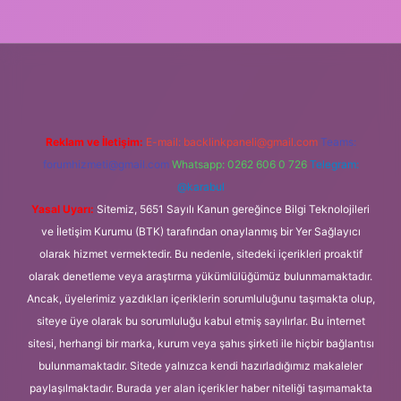
venilir bahis siteleri
ilbet giriş adresi
www.betexper.xyz/
Reklam ve İletişim:
E-mail:
backlinkpaneli@gmail.com
Teams:
forumhizmeti@gmail.com
Whatsapp: 0262 606 0 726
Telegram:
@karabul
Yasal Uyarı:
Sitemiz, 5651 Sayılı Kanun gereğince Bilgi Teknolojileri
ve İletişim Kurumu (BTK) tarafından onaylanmış bir Yer Sağlayıcı
olarak hizmet vermektedir. Bu nedenle, sitedeki içerikleri proaktif
olarak denetleme veya araştırma yükümlülüğümüz bulunmamaktadır.
Ancak, üyelerimiz yazdıkları içeriklerin sorumluluğunu taşımakta olup,
siteye üye olarak bu sorumluluğu kabul etmiş sayılırlar. Bu internet
sitesi, herhangi bir marka, kurum veya şahıs şirketi ile hiçbir bağlantısı
bulunmamaktadır. Sitede yalnızca kendi hazırladığımız makaleler
paylaşılmaktadır. Burada yer alan içerikler haber niteliği taşımamakta