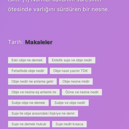
ötesinde varlığını sürdüren bir nesne.
Tarih:
Makaleler
Eski obje ne demek
Estetik suje ve obje nedir
Felsefede obje nedir
Obje nasıl yazılır TDK
Obje nedir ne anlama gelir
Obje nesne midir
Obje ve nesne eş anlamlı mı
Özne ve nesne nedir
Subje obje ne demek
Subje ve obje nedir
Suje ile obje arasındaki ilişkiye ne denir
Suje ne demek hukuk
Suje nedir kısaca