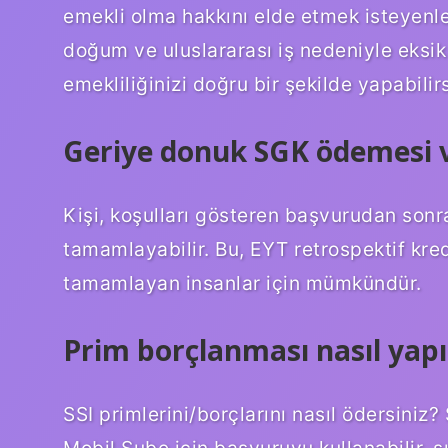
emekli olma hakkını elde etmek isteyenler 
doğum ve uluslararası iş nedeniyle eksi
emekliliğinizi doğru bir şekilde yapabilirs
Geriye donuk SGK ödemesi 
Kişi, koşulları gösteren başvurudan sonra
tamamlayabilir. Bu, EYT retrospektif kre
tamamlayan insanlar için mümkündür.
Prim borçlanması nasıl yapıl
SSI primlerini/borçlarını nasıl ödersini
Mobil Şube için başvuruyu kullanabilir, ş