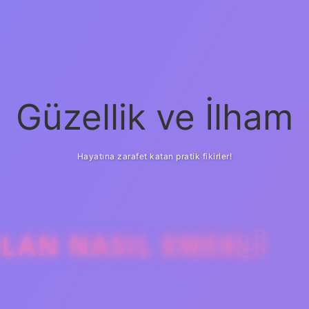
Güzellik ve İlham
Hayatına zarafet katan pratik fikirler!
OLAN NASIL EMEKLI