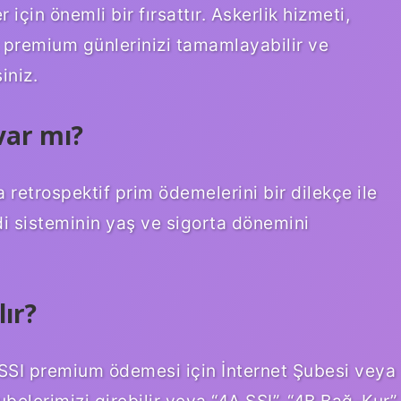
için önemli bir fırsattır. Askerlik hizmeti,
k premium günlerinizi tamamlayabilir ve
iniz.
var mı?
 retrospektif prim ödemelerini bir dilekçe ile
di sisteminin yaş ve sigorta dönemini
ır?
z? SSI premium ödemesi için İnternet Şubesi veya
ubelerimizi girebilir veya “4A SSI”, “4B Bağ-Kur”