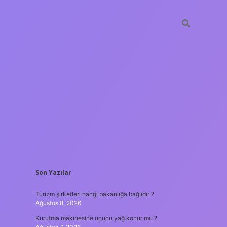
SIDEBAR
Son Yazılar
ilbet yeni giriş
güven
Turizm şirketleri hangi bakanlığa bağlıdır ?
Ağustos 8, 2026
Kurutma makinesine uçucu yağ konur mu ?