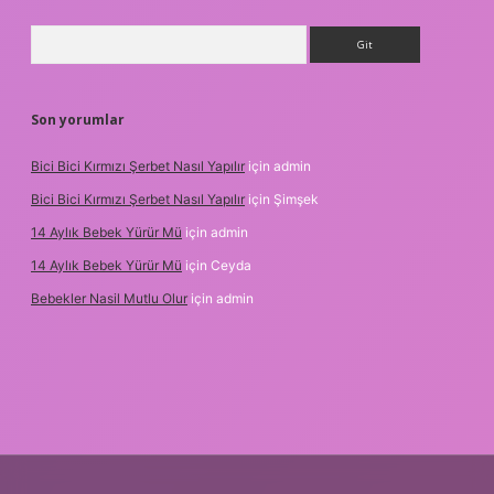
Arama
Son yorumlar
Bici Bici Kırmızı Şerbet Nasıl Yapılır
için
admin
Bici Bici Kırmızı Şerbet Nasıl Yapılır
için
Şimşek
14 Aylık Bebek Yürür Mü
için
admin
14 Aylık Bebek Yürür Mü
için
Ceyda
Bebekler Nasil Mutlu Olur
için
admin
ir bahis siteleri
ilbet giriş adresi
www.betexper.xyz/