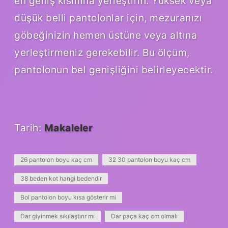
en geniş kısmına yerleştirin. Yüksek veya
düşük belli pantolonlar için, mezuranızı
göbeğinizin hemen üstüne veya altına
yerleştirmeniz gerekebilir. Bu ölçüm,
pantolonun bel genişliğini belirleyecektir.
Tarih:
Makaleler
26 pantolon boyu kaç cm
32 30 pantolon boyu kaç cm
38 beden kot hangi bedendir
Bol pantolon boyu kısa gösterir mi
Dar giyinmek sıkılaştırır mı
Dar paça kaç cm olmalı