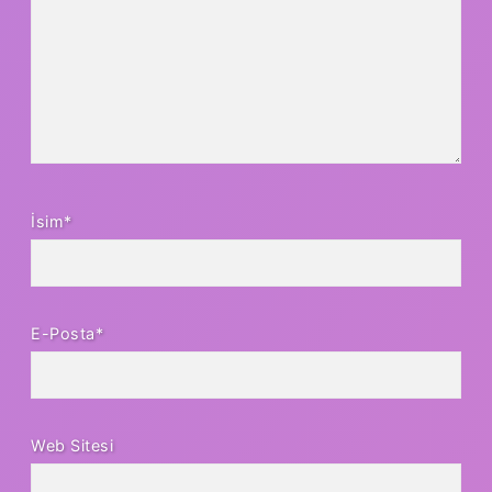
İsim*
E-Posta*
Web Sitesi