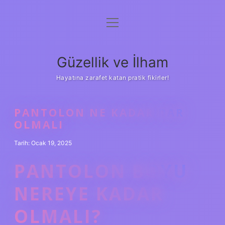
menüyü
Anasayfa
aç
Gizlilik Politikası
Güzellik ve İlham
Yasal Uyarı
Hayatına zarafet katan pratik fikirler!
Hakkımızda
PANTOLON NE KADAR DAR
OLMALI
Tarih: Ocak 19, 2025
PANTOLON BOYU
NEREYE KADAR
OLMALI?