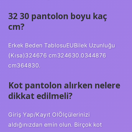
32 30 pantolon boyu kaç
cm?
Erkek Beden TablosuEUBilek Uzunluğu
(Kısa)324676 cm324630.0344876
cm364830.
Kot pantolon alırken nelere
dikkat edilmeli?
Giriş Yap/Kayıt OlÖlçülerinizi
aldığınızdan emin olun. Birçok kot