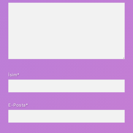
İsim*
E-Posta*