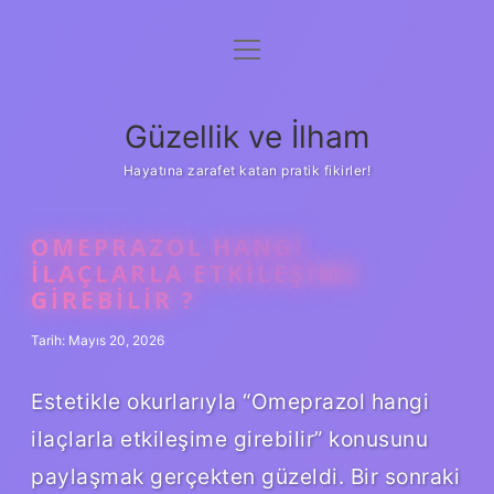
menüyü
Anasayfa
aç
Gizlilik Politikası
Güzellik ve İlham
Yasal Uyarı
Hayatına zarafet katan pratik fikirler!
Hakkımızda
OMEPRAZOL HANGI
ILAÇLARLA ETKILEŞIME
GIREBILIR ?
Tarih: Mayıs 20, 2026
Estetikle okurlarıyla “Omeprazol hangi
ilaçlarla etkileşime girebilir” konusunu
paylaşmak gerçekten güzeldi. Bir sonraki