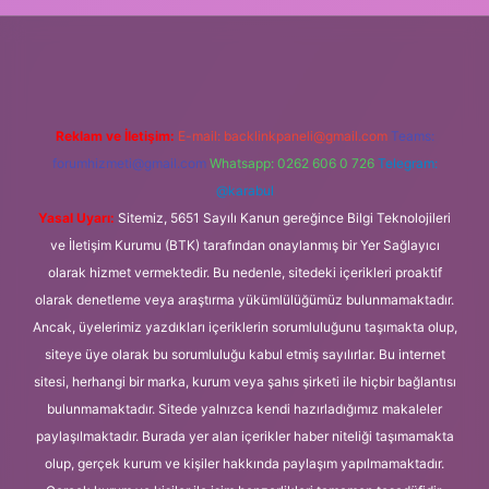
güvenilir bahis siteleri
ilbet giriş adresi
www.betexper.xyz/
Reklam ve İletişim:
E-mail:
backlinkpaneli@gmail.com
Teams:
forumhizmeti@gmail.com
Whatsapp: 0262 606 0 726
Telegram:
@karabul
Yasal Uyarı:
Sitemiz, 5651 Sayılı Kanun gereğince Bilgi Teknolojileri
ve İletişim Kurumu (BTK) tarafından onaylanmış bir Yer Sağlayıcı
olarak hizmet vermektedir. Bu nedenle, sitedeki içerikleri proaktif
olarak denetleme veya araştırma yükümlülüğümüz bulunmamaktadır.
Ancak, üyelerimiz yazdıkları içeriklerin sorumluluğunu taşımakta olup,
siteye üye olarak bu sorumluluğu kabul etmiş sayılırlar. Bu internet
sitesi, herhangi bir marka, kurum veya şahıs şirketi ile hiçbir bağlantısı
bulunmamaktadır. Sitede yalnızca kendi hazırladığımız makaleler
paylaşılmaktadır. Burada yer alan içerikler haber niteliği taşımamakta
olup, gerçek kurum ve kişiler hakkında paylaşım yapılmamaktadır.