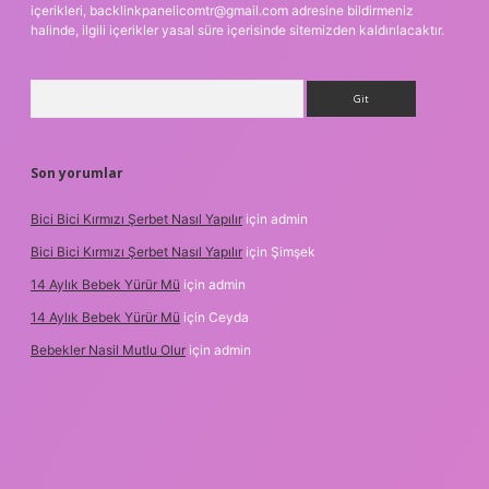
içerikleri,
backlinkpanelicomtr@gmail.com
adresine bildirmeniz
halinde, ilgili içerikler yasal süre içerisinde sitemizden kaldırılacaktır.
Arama
Son yorumlar
Bici Bici Kırmızı Şerbet Nasıl Yapılır
için
admin
Bici Bici Kırmızı Şerbet Nasıl Yapılır
için
Şimşek
14 Aylık Bebek Yürür Mü
için
admin
14 Aylık Bebek Yürür Mü
için
Ceyda
Bebekler Nasil Mutlu Olur
için
admin