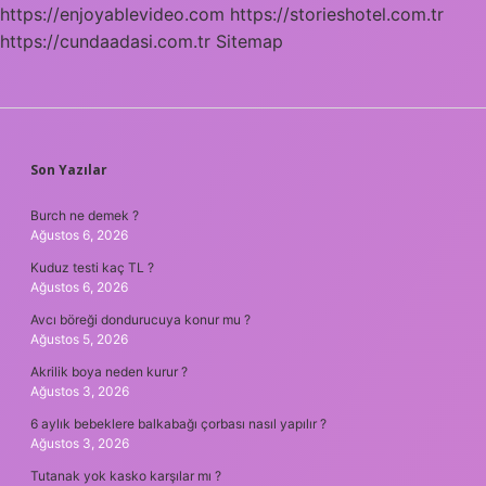
https://enjoyablevideo.com
https://storieshotel.com.tr
https://cundaadasi.com.tr
Sitemap
SIDEBAR
Son Yazılar
Burch ne demek ?
Ağustos 6, 2026
Kuduz testi kaç TL ?
Ağustos 6, 2026
Avcı böreği dondurucuya konur mu ?
Ağustos 5, 2026
Akrilik boya neden kurur ?
Ağustos 3, 2026
6 aylık bebeklere balkabağı çorbası nasıl yapılır ?
Ağustos 3, 2026
Tutanak yok kasko karşılar mı ?