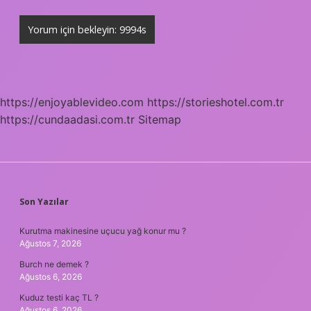
https://enjoyablevideo.com
https://storieshotel.com.tr
https://cundaadasi.com.tr
Sitemap
SIDEBAR
Son Yazılar
Kurutma makinesine uçucu yağ konur mu ?
Ağustos 7, 2026
Burch ne demek ?
Ağustos 6, 2026
Kuduz testi kaç TL ?
Ağustos 6, 2026