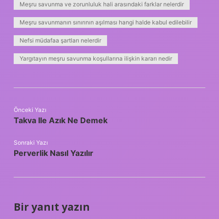
Meşru savunma ve zorunluluk hali arasındaki farklar nelerdir
Meşru savunmanın sınırının aşılması hangi halde kabul edilebilir
Nefsi müdafaa şartları nelerdir
Yargıtayın meşru savunma koşullarına ilişkin kararı nedir
Önceki Yazı
Takva Ile Azık Ne Demek
Sonraki Yazı
Perverlik Nasıl Yazılır
Bir yanıt yazın