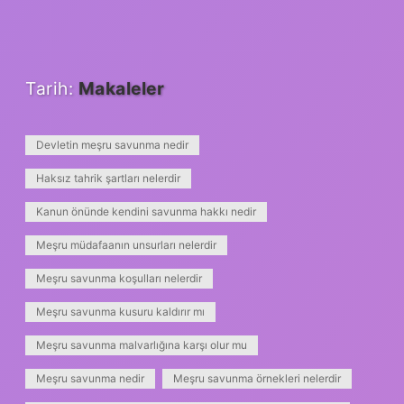
Tarih:
Makaleler
Devletin meşru savunma nedir
Haksız tahrik şartları nelerdir
Kanun önünde kendini savunma hakkı nedir
Meşru müdafaanın unsurları nelerdir
Meşru savunma koşulları nelerdir
Meşru savunma kusuru kaldırır mı
Meşru savunma malvarlığına karşı olur mu
Meşru savunma nedir
Meşru savunma örnekleri nelerdir