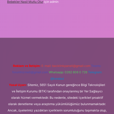
Bebekler Nasil Mutlu Olur
için
admin
i giriş
güvenilir bahis siteleri
ilbet giriş adresi
www.betexper.
Reklam ve İletişim:
E-mail:
backlinkpaneli@gmail.com
Teams:
forumhizmeti@gmail.com
Whatsapp: 0262 606 0 726
Telegram:
@karabul
Yasal Uyarı:
Sitemiz, 5651 Sayılı Kanun gereğince Bilgi Teknolojileri
ve İletişim Kurumu (BTK) tarafından onaylanmış bir Yer Sağlayıcı
olarak hizmet vermektedir. Bu nedenle, sitedeki içerikleri proaktif
olarak denetleme veya araştırma yükümlülüğümüz bulunmamaktadır.
Ancak, üyelerimiz yazdıkları içeriklerin sorumluluğunu taşımakta olup,