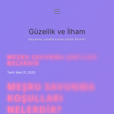
menüyü
Anasayfa
aç
Gizlilik Politikası
Güzellik ve İlham
Yasal Uyarı
Hayatına zarafet katan pratik fikirler!
Hakkımızda
MEŞRU SAVUNMA ŞARTLARI
NELERDIR
Tarih: Mart 21, 2025
MEŞRU SAVUNMA
KOŞULLARI
NELERDIR?