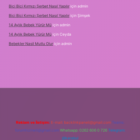
Bici Bici Kırmızı Şerbet Nasıl Yapılır
için
admin
Bici Bici Kırmızı Şerbet Nasıl Yapılır
için
Şimşek
14 Aylık Bebek Yürür Mü
için
admin
14 Aylık Bebek Yürür Mü
için
Ceyda
Bebekler Nasil Mutlu Olur
için
admin
is siteleri
ilbet giriş adresi
www.betexper.xyz/
Reklam ve İletişim:
E-mail:
backlinkpaneli@gmail.com
Teams:
forumhizmeti@gmail.com
Whatsapp: 0262 606 0 726
Telegram:
@karabul