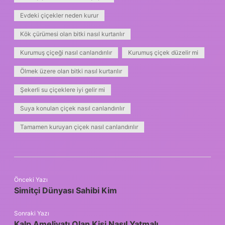
Evdeki çiçekler neden kurur
Kök çürümesi olan bitki nasıl kurtarılır
Kurumuş çiçeği nasıl canlandırılır
Kurumuş çiçek düzelir mi
Ölmek üzere olan bitki nasıl kurtarılır
Şekerli su çiçeklere iyi gelir mi
Suya konulan çiçek nasıl canlandırılır
Tamamen kuruyan çiçek nasıl canlandırılır
Önceki Yazı
Simitçi Dünyası Sahibi Kim
Sonraki Yazı
Kalp Ameliyatı Olan Kişi Nasıl Yatmalı