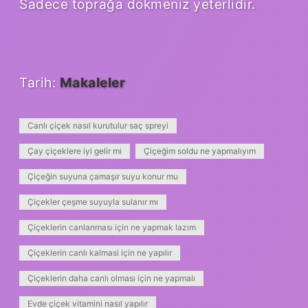
Sadece toprağa dökmeniz yeterlidir.
Tarih:
Makaleler
Canlı çiçek nasıl kurutulur saç spreyi
Çay çiçeklere iyi gelir mi
Çiçeğim soldu ne yapmalıyım
Çiçeğin suyuna çamaşır suyu konur mu
Çiçekler çeşme suyuyla sulanır mı
Çiçeklerin canlanması için ne yapmak lazım
Çiçeklerin canlı kalmasi için ne yapılır
Çiçeklerin daha canlı olması için ne yapmalı
Evde çiçek vitamini nasıl yapılır