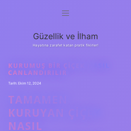
menüyü
Anasayfa
aç
Gizlilik Politikası
Güzellik ve İlham
Yasal Uyarı
Hayatına zarafet katan pratik fikirler!
Hakkımızda
KURUMUŞ BIR ÇIÇEK NASIL
CANLANDIRILIR
Tarih: Ekim 12, 2024
TAMAMEN
KURUYAN ÇIÇEK
NASIL