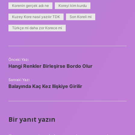
Korenin gerçek adı ne
Koreyi kim kurdu
Kuzey Kore nasıl yazılır TDK
Son Koreli mi
Türkçe mi daha zor Korece mi
Önceki Yazı
Hangi Renkler Birleşirse Bordo Olur
Sonraki Yazı
Balayında Kaç Kez Ilişkiye Girilir
Bir yanıt yazın