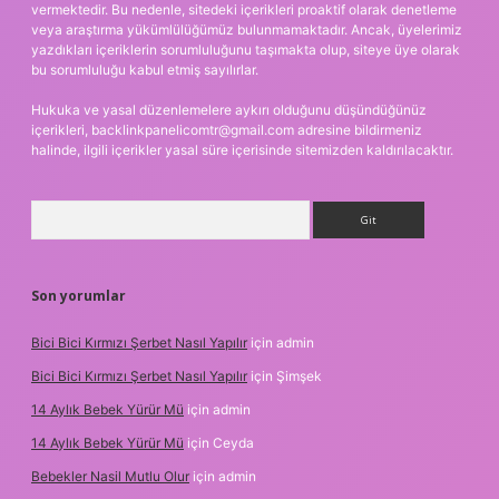
vermektedir. Bu nedenle, sitedeki içerikleri proaktif olarak denetleme
veya araştırma yükümlülüğümüz bulunmamaktadır. Ancak, üyelerimiz
yazdıkları içeriklerin sorumluluğunu taşımakta olup, siteye üye olarak
bu sorumluluğu kabul etmiş sayılırlar.
Hukuka ve yasal düzenlemelere aykırı olduğunu düşündüğünüz
içerikleri,
backlinkpanelicomtr@gmail.com
adresine bildirmeniz
halinde, ilgili içerikler yasal süre içerisinde sitemizden kaldırılacaktır.
Arama
Son yorumlar
Bici Bici Kırmızı Şerbet Nasıl Yapılır
için
admin
Bici Bici Kırmızı Şerbet Nasıl Yapılır
için
Şimşek
14 Aylık Bebek Yürür Mü
için
admin
14 Aylık Bebek Yürür Mü
için
Ceyda
Bebekler Nasil Mutlu Olur
için
admin