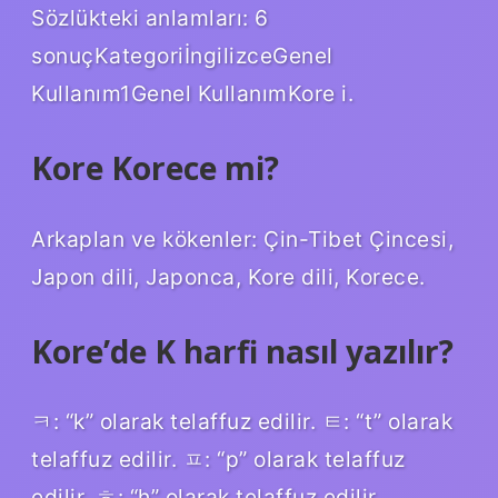
Sözlükteki anlamları: 6
sonuçKategoriİngilizceGenel
Kullanım1Genel KullanımKore i.
Kore Korece mi?
Arkaplan ve kökenler: Çin-Tibet Çincesi,
Japon dili, Japonca, Kore dili, Korece.
Kore’de K harfi nasıl yazılır?
ㅋ: “k” olarak telaffuz edilir. ㅌ: “t” olarak
telaffuz edilir. ㅍ: “p” olarak telaffuz
edilir. ㅎ: “h” olarak telaffuz edilir.