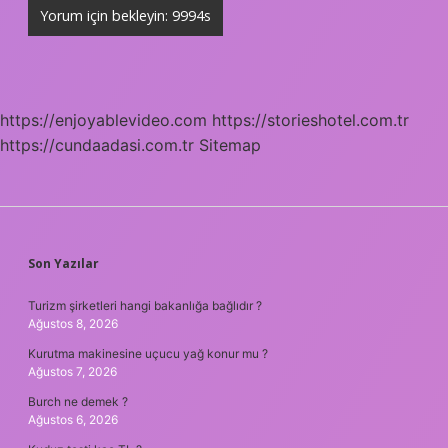
https://enjoyablevideo.com
https://storieshotel.com.tr
https://cundaadasi.com.tr
Sitemap
SIDEBAR
Son Yazılar
Turizm şirketleri hangi bakanlığa bağlıdır ?
Ağustos 8, 2026
Kurutma makinesine uçucu yağ konur mu ?
Ağustos 7, 2026
Burch ne demek ?
Ağustos 6, 2026