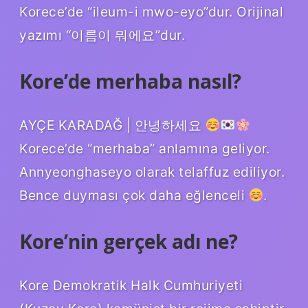
Korece’de “ileum-i mwo-eyo”dur. Orijinal
yazımı “이름이 뭐에요”dur.
Kore’de merhaba nasıl?
AYÇE KARADAĞ | 안녕하세요
Korece’de “merhaba” anlamına geliyor.
Annyeonghaseyo olarak telaffuz ediliyor.
Bence duyması çok daha eğlenceli
.
Kore’nin gerçek adı ne?
Kore Demokratik Halk Cumhuriyeti