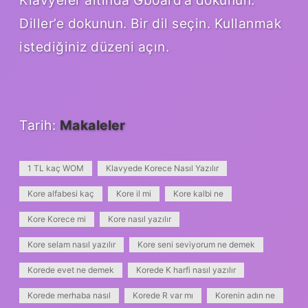
Klavyeler altında Gboard’a dokunun.
Diller’e dokunun. Bir dil seçin. Kullanmak
istediğiniz düzeni açın.
Tarih:
Makaleler
1 TL kaç WOM
Klavyede Korece Nasıl Yazılır
Kore alfabesi kaç
Kore il mi
Kore kalbi ne
Kore Korece mi
Kore nasıl yazılır
Kore selam nasıl yazılır
Kore seni seviyorum ne demek
Korede evet ne demek
Korede K harfi nasıl yazılır
Korede merhaba nasıl
Korede R var mı
Korenin adın ne