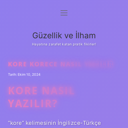
menüyü
Anasayfa
aç
Gizlilik Politikası
Güzellik ve İlham
Yasal Uyarı
Hayatına zarafet katan pratik fikirler!
Hakkımızda
KORE KORECE NASIL YAZILIR
Tarih: Ekim 10, 2024
KORE NASIL
YAZILIR?
“kore” kelimesinin İngilizce-Türkçe