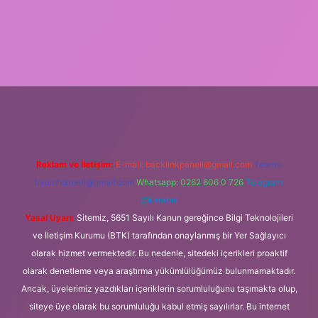
üvenilir bahis siteleri
ilbet giriş adresi
www.betexper.xyz/
Reklam ve İletişim:
E-mail:
backlinkpaneli@gmail.com
Teams:
forumhizmeti@gmail.com
Whatsapp: 0262 606 0 726
Telegram:
@karabul
Yasal Uyarı:
Sitemiz, 5651 Sayılı Kanun gereğince Bilgi Teknolojileri
ve İletişim Kurumu (BTK) tarafından onaylanmış bir Yer Sağlayıcı
olarak hizmet vermektedir. Bu nedenle, sitedeki içerikleri proaktif
olarak denetleme veya araştırma yükümlülüğümüz bulunmamaktadır.
Ancak, üyelerimiz yazdıkları içeriklerin sorumluluğunu taşımakta olup,
siteye üye olarak bu sorumluluğu kabul etmiş sayılırlar. Bu internet