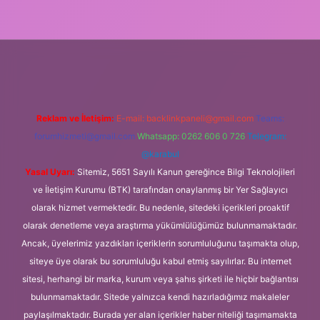
ilir bahis siteleri
ilbet giriş adresi
www.betexper.xyz/
Reklam ve İletişim:
E-mail:
backlinkpaneli@gmail.com
Teams:
forumhizmeti@gmail.com
Whatsapp: 0262 606 0 726
Telegram:
@karabul
Yasal Uyarı:
Sitemiz, 5651 Sayılı Kanun gereğince Bilgi Teknolojileri
ve İletişim Kurumu (BTK) tarafından onaylanmış bir Yer Sağlayıcı
olarak hizmet vermektedir. Bu nedenle, sitedeki içerikleri proaktif
olarak denetleme veya araştırma yükümlülüğümüz bulunmamaktadır.
Ancak, üyelerimiz yazdıkları içeriklerin sorumluluğunu taşımakta olup,
siteye üye olarak bu sorumluluğu kabul etmiş sayılırlar. Bu internet
sitesi, herhangi bir marka, kurum veya şahıs şirketi ile hiçbir bağlantısı
bulunmamaktadır. Sitede yalnızca kendi hazırladığımız makaleler
paylaşılmaktadır. Burada yer alan içerikler haber niteliği taşımamakta