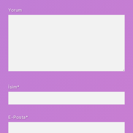
Yorum
İsim*
E-Posta*