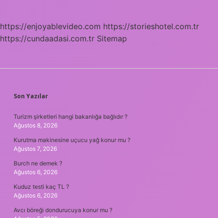
https://enjoyablevideo.com
https://storieshotel.com.tr
https://cundaadasi.com.tr
Sitemap
SIDEBAR
Son Yazılar
Turizm şirketleri hangi bakanlığa bağlıdır ?
Ağustos 8, 2026
Kurutma makinesine uçucu yağ konur mu ?
Ağustos 7, 2026
Burch ne demek ?
Ağustos 6, 2026
Kuduz testi kaç TL ?
Ağustos 6, 2026
Avcı böreği dondurucuya konur mu ?