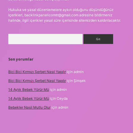
Hukuka ve yasal düzenlemelere aykırı olduğunu düşündüğünüz
içerikleri,
backlinkpanelicomtr@gmail.com
adresine bildirmeniz
halinde, ilgili içerikler yasal süre içerisinde sitemizden kaldırılacaktır.
Arama
Son yorumlar
Bici Bici Kırmızı Şerbet Nasıl Yapılır
için
admin
Bici Bici Kırmızı Şerbet Nasıl Yapılır
için
Şimşek
14 Aylık Bebek Yürür Mü
için
admin
14 Aylık Bebek Yürür Mü
için
Ceyda
Bebekler Nasil Mutlu Olur
için
admin