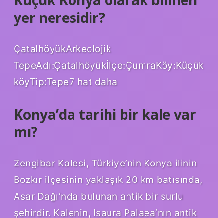
Küçük Konya olarak bilinen
yer neresidir?
ÇatalhöyükArkeolojik
TepeAdı:Çatalhöyükİlçe:ÇumraKöy:Küçük
köyTip:Tepe7 hat daha
Konya’da tarihi bir kale var
mı?
Zengibar Kalesi, Türkiye’nin Konya ilinin
Bozkır ilçesinin yaklaşık 20 km batısında,
Asar Dağı’nda bulunan antik bir surlu
şehirdir. Kalenin, Isaura Palaea’nın antik