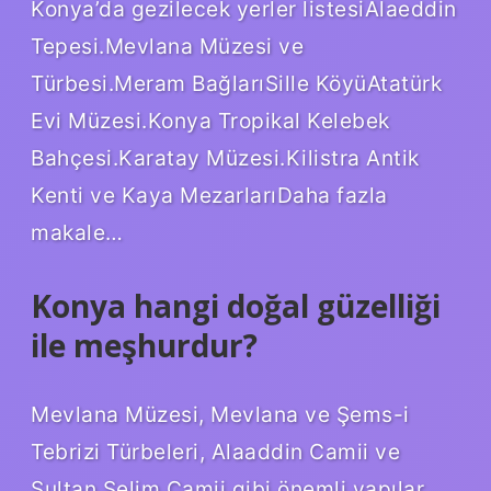
Konya’da gezilecek yerler listesiAlaeddin
Tepesi.Mevlana Müzesi ve
Türbesi.Meram BağlarıSille KöyüAtatürk
Evi Müzesi.Konya Tropikal Kelebek
Bahçesi.Karatay Müzesi.Kilistra Antik
Kenti ve Kaya MezarlarıDaha fazla
makale…
Konya hangi doğal güzelliği
ile meşhurdur?
Mevlana Müzesi, Mevlana ve Şems-i
Tebrizi Türbeleri, Alaaddin Camii ve
Sultan Selim Camii gibi önemli yapılar