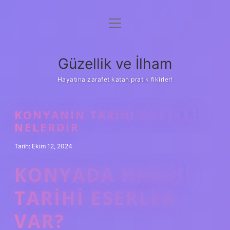
menüyü
Anasayfa
aç
Gizlilik Politikası
Güzellik ve İlham
Yasal Uyarı
Hayatına zarafet katan pratik fikirler!
Hakkımızda
KONYANIN TARIHI ESERLERI
NELERDIR
Tarih: Ekim 12, 2024
KONYADA HANGI
TARIHI ESERLER
VAR?