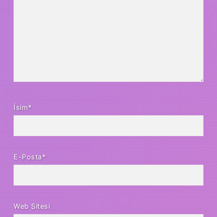
İsim*
E-Posta*
Web Sitesi