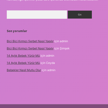
Arama
Son yorumlar
Bici Bici Kırmızı Şerbet Nasıl Yapılır
için
admin
Bici Bici Kırmızı Şerbet Nasıl Yapılır
için
Şimşek
14 Aylık Bebek Yürür Mü
için
admin
14 Aylık Bebek Yürür Mü
için
Ceyda
Bebekler Nasil Mutlu Olur
için
admin
enilir bahis siteleri
ilbet giriş adresi
www.betexper.xyz/