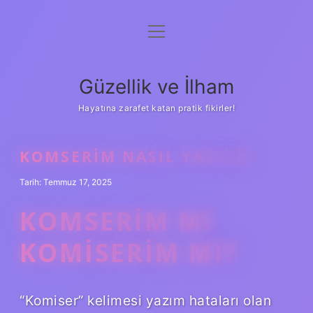
menüyü
Anasayfa
aç
Gizlilik Politikası
Güzellik ve İlham
Yasal Uyarı
Hayatına zarafet katan pratik fikirler!
Hakkımızda
KOMSERIM NASIL YAZILIR
Tarih: Temmuz 17, 2025
KOMSERIM MI
KOMISERIM MI?
“Komiser” kelimesi yazım hataları olan