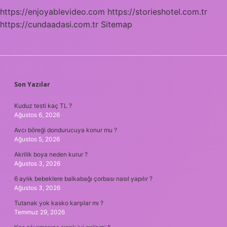
https://enjoyablevideo.com
https://storieshotel.com.tr
https://cundaadasi.com.tr
Sitemap
SIDEBAR
Son Yazılar
Kuduz testi kaç TL ?
Ağustos 6, 2026
Avcı böreği dondurucuya konur mu ?
Ağustos 5, 2026
Akrilik boya neden kurur ?
Ağustos 3, 2026
6 aylık bebeklere balkabağı çorbası nasıl yapılır ?
Ağustos 3, 2026
Tutanak yok kasko karşılar mı ?
Temmuz 29, 2026