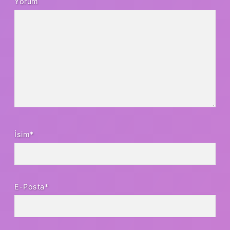
Yorum
İsim*
E-Posta*