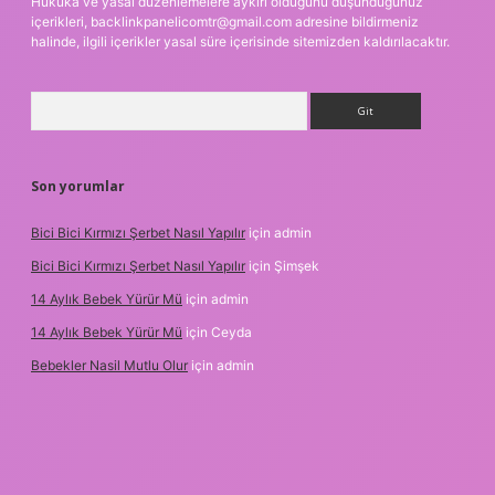
Hukuka ve yasal düzenlemelere aykırı olduğunu düşündüğünüz
içerikleri,
backlinkpanelicomtr@gmail.com
adresine bildirmeniz
halinde, ilgili içerikler yasal süre içerisinde sitemizden kaldırılacaktır.
Arama
Son yorumlar
Bici Bici Kırmızı Şerbet Nasıl Yapılır
için
admin
Bici Bici Kırmızı Şerbet Nasıl Yapılır
için
Şimşek
14 Aylık Bebek Yürür Mü
için
admin
14 Aylık Bebek Yürür Mü
için
Ceyda
Bebekler Nasil Mutlu Olur
için
admin