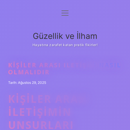
menüyü
Anasayfa
aç
Gizlilik Politikası
Güzellik ve İlham
Yasal Uyarı
Hayatına zarafet katan pratik fikirler!
Hakkımızda
KIŞILER ARASI ILETIŞIM NASIL
OLMALIDIR
Tarih: Ağustos 29, 2025
KIŞILER ARASI
ILETIŞIMIN
UNSURLARI