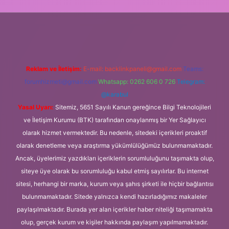
ir bahis siteleri
ilbet giriş adresi
www.betexper.xyz/
Reklam ve İletişim:
E-mail:
backlinkpaneli@gmail.com
Teams:
forumhizmeti@gmail.com
Whatsapp: 0262 606 0 726
Telegram:
@karabul
Yasal Uyarı:
Sitemiz, 5651 Sayılı Kanun gereğince Bilgi Teknolojileri
ve İletişim Kurumu (BTK) tarafından onaylanmış bir Yer Sağlayıcı
olarak hizmet vermektedir. Bu nedenle, sitedeki içerikleri proaktif
olarak denetleme veya araştırma yükümlülüğümüz bulunmamaktadır.
Ancak, üyelerimiz yazdıkları içeriklerin sorumluluğunu taşımakta olup,
siteye üye olarak bu sorumluluğu kabul etmiş sayılırlar. Bu internet
sitesi, herhangi bir marka, kurum veya şahıs şirketi ile hiçbir bağlantısı
bulunmamaktadır. Sitede yalnızca kendi hazırladığımız makaleler
paylaşılmaktadır. Burada yer alan içerikler haber niteliği taşımamakta
olup, gerçek kurum ve kişiler hakkında paylaşım yapılmamaktadır.