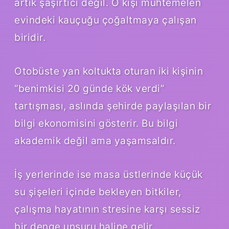
artık şaşırtıcı değil. O kişi muhtemelen
evindeki kauçuğu çoğaltmaya çalışan
biridir.
Otobüste yan koltukta oturan iki kişinin
“benimkisi 20 günde kök verdi”
tartışması, aslında şehirde paylaşılan bir
bilgi ekonomisini gösterir. Bu bilgi
akademik değil ama yaşamsaldır.
İş yerlerinde ise masa üstlerinde küçük
su şişeleri içinde bekleyen bitkiler,
çalışma hayatının stresine karşı sessiz
bir denge unsuru haline gelir.