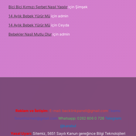
Bici Bici Kırmızı Şerbet Nasıl Yapılır
için
Şimşek
14 Aylık Bebek Yürür Mü
için
admin
14 Aylık Bebek Yürür Mü
için
Ceyda
Bebekler Nasil Mutlu Olur
için
admin
r bahis siteleri
ilbet giriş adresi
www.betexper.xyz/
Reklam ve İletişim:
E-mail:
backlinkpaneli@gmail.com
Teams:
forumhizmeti@gmail.com
Whatsapp: 0262 606 0 726
Telegram:
@karabul
Yasal Uyarı:
Sitemiz, 5651 Sayılı Kanun gereğince Bilgi Teknolojileri