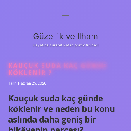
menüyü
Anasayfa
aç
Gizlilik Politikası
Güzellik ve İlham
Yasal Uyarı
Hayatına zarafet katan pratik fikirler!
Hakkımızda
KAUÇUK SUDA KAÇ GÜNDE
KÖKLENIR ?
Tarih: Haziran 25, 2026
Kauçuk suda kaç günde
köklenir ve neden bu konu
aslında daha geniş bir
hikâyenin parçası?