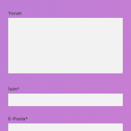
Yorum
İsim*
E-Posta*