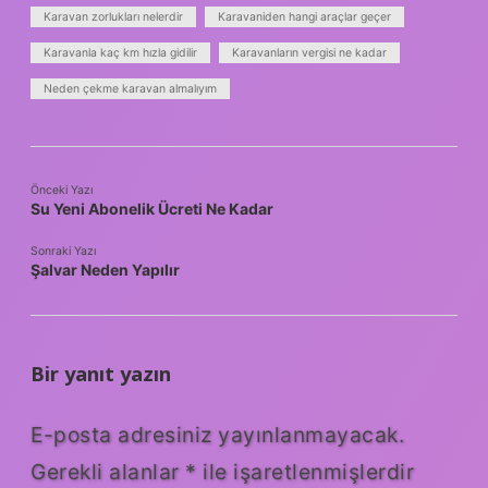
Karavan zorlukları nelerdir
Karavaniden hangi araçlar geçer
Karavanla kaç km hızla gidilir
Karavanların vergisi ne kadar
Neden çekme karavan almalıyım
Önceki Yazı
Su Yeni Abonelik Ücreti Ne Kadar
Sonraki Yazı
Şalvar Neden Yapılır
Bir yanıt yazın
E-posta adresiniz yayınlanmayacak.
Gerekli alanlar
*
ile işaretlenmişlerdir