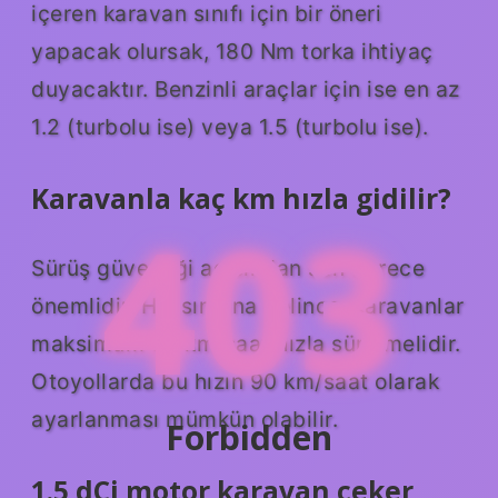
içeren karavan sınıfı için bir öneri
yapacak olursak, 180 Nm torka ihtiyaç
duyacaktır. Benzinli araçlar için ise en az
1.2 (turbolu ise) veya 1.5 (turbolu ise).
Karavanla kaç km hızla gidilir?
403
Sürüş güvenliği açısından son derece
önemlidir. Hız sınırına gelince, karavanlar
maksimum 80 km/saat hızla sürülmelidir.
Otoyollarda bu hızın 90 km/saat olarak
ayarlanması mümkün olabilir.
Forbidden
1.5 dCi motor karavan çeker