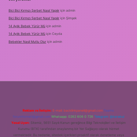
Bici Bici Kırmızı Şerbet Nasıl Yapılır
için
admin
Bici Bici Kırmızı Şerbet Nasıl Yapılır
için
Şimşek
14 Aylık Bebek Yürür Mü
için
admin
14 Aylık Bebek Yürür Mü
için
Ceyda
Bebekler Nasil Mutlu Olur
için
admin
Reklam ve İletişim:
E-mail:
backlinkpaneli@gmail.com
Teams:
forumhizmeti@gmail.com
Whatsapp: 0262 606 0 726
Telegram: @karabul
Yasal Uyarı:
Sitemiz, 5651 Sayılı Kanun gereğince Bilgi Teknolojileri ve İletişim
Kurumu (BTK) tarafından onaylanmış bir Yer Sağlayıcı olarak hizmet
vermektedir. Bu nedenle, sitedeki içerikleri proaktif olarak denetleme veya