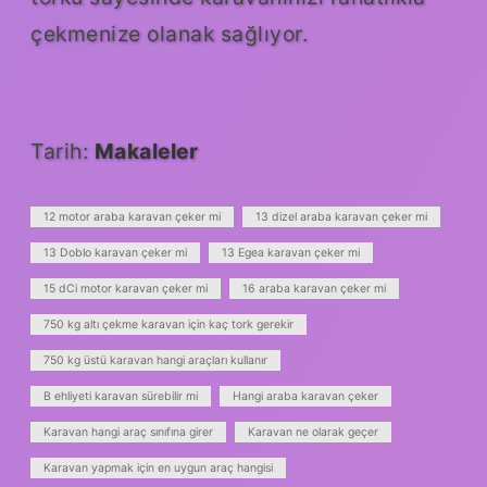
çekmenize olanak sağlıyor.
Tarih:
Makaleler
12 motor araba karavan çeker mi
13 dizel araba karavan çeker mi
13 Doblo karavan çeker mi
13 Egea karavan çeker mi
15 dCi motor karavan çeker mi
16 araba karavan çeker mi
750 kg altı çekme karavan için kaç tork gerekir
750 kg üstü karavan hangi araçları kullanır
B ehliyeti karavan sürebilir mi
Hangi araba karavan çeker
Karavan hangi araç sınıfına girer
Karavan ne olarak geçer
Karavan yapmak için en uygun araç hangisi