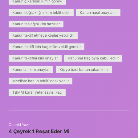
Kanun çıkarmak kimin görevi
Kanun değişikliğini kim teklif eder
Kanun nasıl onaylanır
Kanun taslağını kim hazırlar
Kanun teklif etmeye kimler yetkilidir
Kanun teklifi için kaç milletvekili gerekir
Kanun teklifini kim onaylar
Kanunlar kaç oyla kabul edilir
Kanunları kim onaylar
Kişiye özel kanun çıkarılır mı
Mecliste kanun teklifi nasıl verilir
TBMM karar yeter sayısı kaç
Önceki Yazı
4 Çeyrek 1 Reşat Eder Mi