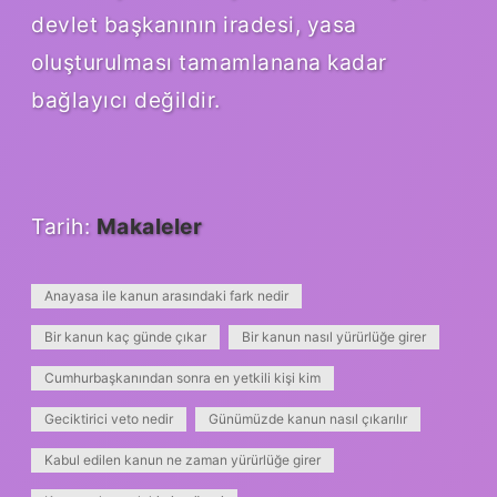
devlet başkanının iradesi, yasa
oluşturulması tamamlanana kadar
bağlayıcı değildir.
Tarih:
Makaleler
Anayasa ile kanun arasındaki fark nedir
Bir kanun kaç günde çıkar
Bir kanun nasıl yürürlüğe girer
Cumhurbaşkanından sonra en yetkili kişi kim
Geciktirici veto nedir
Günümüzde kanun nasıl çıkarılır
Kabul edilen kanun ne zaman yürürlüğe girer