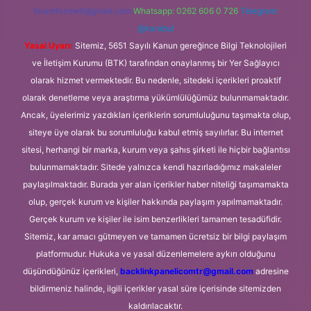
forumhizmeti@gmail.com
Whatsapp: 0262 606 0 726
Telegram:
@karabul
Yasal Uyarı:
Sitemiz, 5651 Sayılı Kanun gereğince Bilgi Teknolojileri
ve İletişim Kurumu (BTK) tarafından onaylanmış bir Yer Sağlayıcı
olarak hizmet vermektedir. Bu nedenle, sitedeki içerikleri proaktif
olarak denetleme veya araştırma yükümlülüğümüz bulunmamaktadır.
Ancak, üyelerimiz yazdıkları içeriklerin sorumluluğunu taşımakta olup,
siteye üye olarak bu sorumluluğu kabul etmiş sayılırlar. Bu internet
sitesi, herhangi bir marka, kurum veya şahıs şirketi ile hiçbir bağlantısı
bulunmamaktadır. Sitede yalnızca kendi hazırladığımız makaleler
paylaşılmaktadır. Burada yer alan içerikler haber niteliği taşımamakta
olup, gerçek kurum ve kişiler hakkında paylaşım yapılmamaktadır.
Gerçek kurum ve kişiler ile isim benzerlikleri tamamen tesadüfidir.
Sitemiz, kar amacı gütmeyen ve tamamen ücretsiz bir bilgi paylaşım
platformudur. Hukuka ve yasal düzenlemelere aykırı olduğunu
düşündüğünüz içerikleri,
backlinkpanelicomtr@gmail.com
adresine
bildirmeniz halinde, ilgili içerikler yasal süre içerisinde sitemizden
kaldırılacaktır.