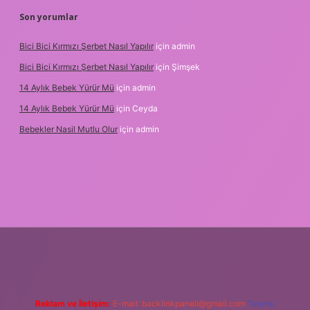
Son yorumlar
Bici Bici Kırmızı Şerbet Nasıl Yapılır
için
admin
Bici Bici Kırmızı Şerbet Nasıl Yapılır
için
Şimşek
14 Aylık Bebek Yürür Mü
için
admin
14 Aylık Bebek Yürür Mü
için
Ceyda
Bebekler Nasil Mutlu Olur
için
admin
ilir bahis siteleri
ilbet giriş adresi
www.betexper.xyz/
Reklam ve İletişim:
E-mail:
backlinkpaneli@gmail.com
Teams: