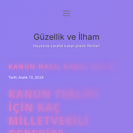
menüyü
Anasayfa
aç
Gizlilik Politikası
Güzellik ve İlham
Yasal Uyarı
Hayatına zarafet katan pratik fikirler!
Hakkımızda
KANUN NASIL KABUL EDILIR
Tarih: Aralık 13, 2024
KANUN TEKLIFI
IÇIN KAÇ
MILLETVEKILI