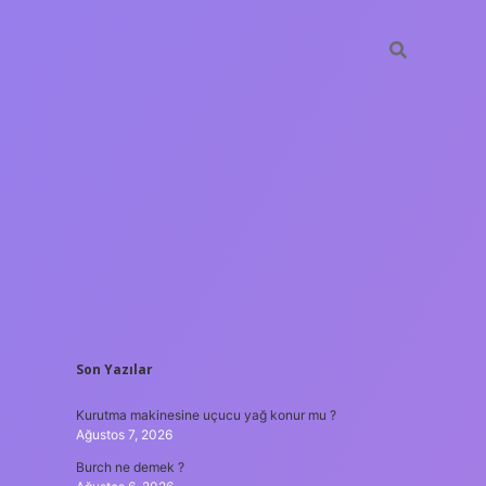
SIDEBAR
Son Yazılar
ilbet yeni giriş
gü
Kurutma makinesine uçucu yağ konur mu ?
Ağustos 7, 2026
Burch ne demek ?