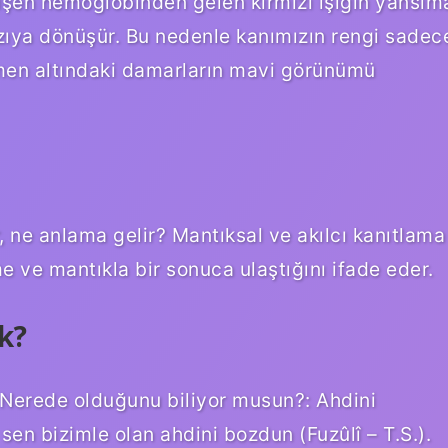
ğişen hemoglobinden gelen kırmızı ışığın yansım
ızıya dönüşür. Bu nedenle kanımızın rengi sadec
hemen altındaki damarların mavi görünümü
, ne anlama gelir? Mantıksal ve akılcı kanıtlama
me ve mantıkla bir sonuca ulaştığını ifade eder.
k?
k. Nerede olduğunu biliyor musun?: Ahdini
sen bizimle olan ahdini bozdun (Fuzûlî – T.S.).