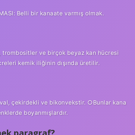
SI: Belli bir kanaate varmış olmak.
i, trombositler ve birçok beyaz kan hücresi
eleri kemik iliğinin dışında üretilir.
al, çekirdekli ve bikonvekstir. ○Bunlar kana
renklerde boyanmışlardır.
mek paragraf?