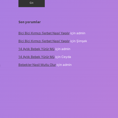
Son yorumlar
Bici Bici Kırmızı Şerbet Nasıl Yapılır
için
admin
Bici Bici Kırmızı Şerbet Nasıl Yapılır
için
Şimşek
14 Aylık Bebek Yürür Mü
için
admin
14 Aylık Bebek Yürür Mü
için
Ceyda
e
Bebekler Nasil Mutlu Olur
için
admin