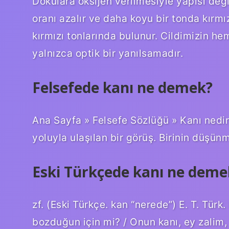
Dokulara oksijen verilmesiyle yapısı de
oranı azalır ve daha koyu bir tonda kırm
kırmızı tonlarında bulunur. Cildimizin 
yalnızca optik bir yanılsamadır.
Felsefede kanı ne demek?
Ana Sayfa » Felsefe Sözlüğü » Kanı nedir
yoluyla ulaşılan bir görüş. Birinin düşün
Eski Türkçede kanı ne deme
zf. (Eski Türkçe. kan “nerede”) E. T. Tür
bozduğun için mi? / Onun kanı, ey zalim, 