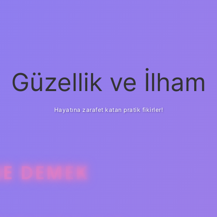
Güzellik ve İlham
Hayatına zarafet katan pratik fikirler!
NE DEMEK