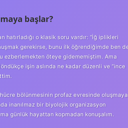
uşmaya başlar?
 hatırladığı o klasik soru vardır: “İğ iplikleri
nuşmak gerekirse, bunu ilk öğrendiğimde ben d
nuyu ezberlemekten öteye gidememiştim. Ama
 döndükçe işin aslında ne kadar düzenli ve “ince
ttim.
i, hücre bölünmesinin profaz evresinde oluşmaya
nda inanılmaz bir biyolojik organizasyon
, ama günlük hayattan kopmadan konuşalım.