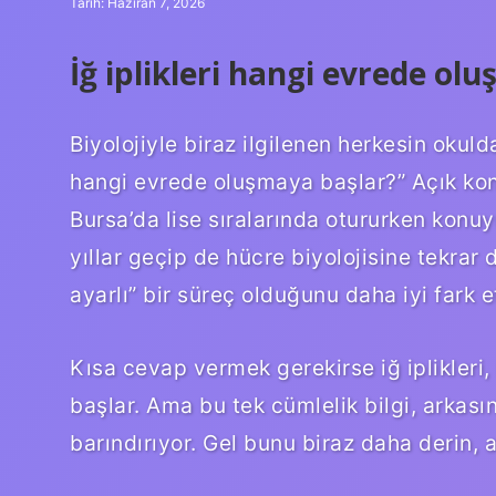
Tarih: Haziran 7, 2026
İğ iplikleri hangi evrede ol
Biyolojiyle biraz ilgilenen herkesin okuldan
hangi evrede oluşmaya başlar?” Açık ko
Bursa’da lise sıralarında otururken ko
yıllar geçip de hücre biyolojisine tekrar
ayarlı” bir süreç olduğunu daha iyi fark e
Kısa cevap vermek gerekirse iğ iplikler
başlar. Ama bu tek cümlelik bilgi, arkası
barındırıyor. Gel bunu biraz daha derin