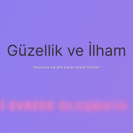
Güzellik ve İlham
Hayatına zarafet katan pratik fikirler!
GI EVREDE OLUŞMAYA