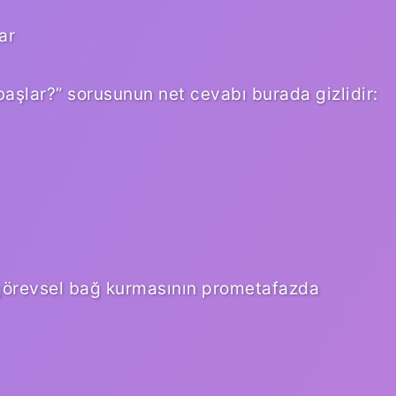
ar
başlar?” sorusunun net cevabı burada gizlidir:
k görevsel bağ kurmasının prometafazda