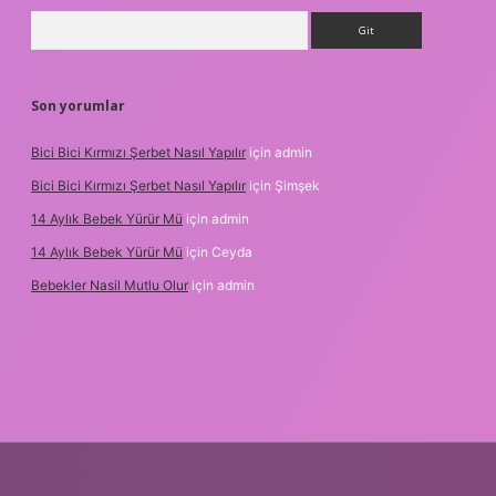
Arama
Son yorumlar
Bici Bici Kırmızı Şerbet Nasıl Yapılır
için
admin
Bici Bici Kırmızı Şerbet Nasıl Yapılır
için
Şimşek
14 Aylık Bebek Yürür Mü
için
admin
14 Aylık Bebek Yürür Mü
için
Ceyda
Bebekler Nasil Mutlu Olur
için
admin
ilir bahis siteleri
ilbet giriş adresi
www.betexper.xyz/