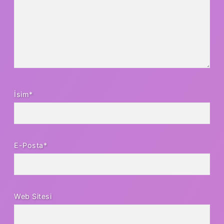
İsim*
E-Posta*
Web Sitesi