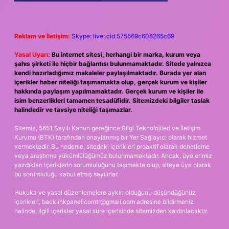
Reklam ve İletişim:
Skype: live:.cid.575569c608265c69
Yasal Uyarı:
Bu internet sitesi, herhangi bir marka, kurum veya
şahıs şirketi ile hiçbir bağlantısı bulunmamaktadır. Sitede yalnızca
kendi hazırladığımız makaleler paylaşılmaktadır. Burada yer alan
içerikler haber niteliği taşımamakta olup, gerçek kurum ve kişiler
hakkında paylaşım yapılmamaktadır. Gerçek kurum ve kişiler ile
isim benzerlikleri tamamen tesadüfidir. Sitemizdeki bilgiler taslak
halindedir ve tavsiye niteliği taşımazlar.
Sitemiz, 5651 Sayılı Kanun gereğince Bilgi Teknolojileri ve İletişim
Kurumu (BTK) tarafından onaylanmış bir Yer Sağlayıcı olarak hizmet
vermektedir. Bu nedenle, sitedeki içerikleri proaktif olarak denetleme
veya araştırma yükümlülüğümüz bulunmamaktadır. Ancak, üyelerimiz
yazdıkları içeriklerin sorumluluğunu taşımakta olup, siteye üye olarak
bu sorumluluğu kabul etmiş sayılırlar.
Hukuka ve yasal düzenlemelere aykırı olduğunu düşündüğünüz
içerikleri,
backlinkpanelicomtr@gmail.com
adresine bildirmeniz
halinde, ilgili içerikler yasal süre içerisinde sitemizden kaldırılacaktır.