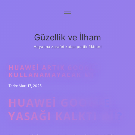
menüyü
Anasayfa
aç
Gizlilik Politikası
Güzellik ve İlham
Yasal Uyarı
Hayatına zarafet katan pratik fikirler!
Hakkımızda
HUAWEI ARTIK GOOGLE
KULLANAMAYACAK MI
Tarih: Mart 17, 2025
HUAWEI GOOGLE
YASAĞI KALKTI MI?