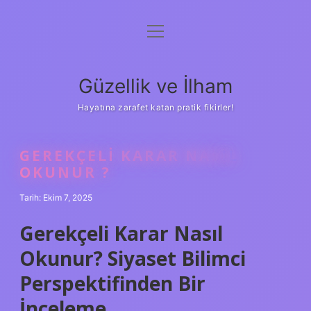
menüyü
Anasayfa
aç
Gizlilik Politikası
Güzellik ve İlham
Yasal Uyarı
Hayatına zarafet katan pratik fikirler!
Hakkımızda
GEREKÇELI KARAR NASIL
OKUNUR ?
Tarih: Ekim 7, 2025
Gerekçeli Karar Nasıl
Okunur? Siyaset Bilimci
Perspektifinden Bir
İnceleme