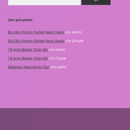
Son yorumlar
Bici Bici Kırmızı Şerbet Nasıl Yapılır
için
admin
Bici Bici Kırmızı Şerbet Nasıl Yapılır
için
Şimşek
14 Aylık Bebek Yürür Mü
için
admin
14 Aylık Bebek Yürür Mü
için
Ceyda
Bebekler Nasil Mutlu Olur
için
admin
ilir bahis siteleri
ilbet giriş adresi
www.betexper.xyz/