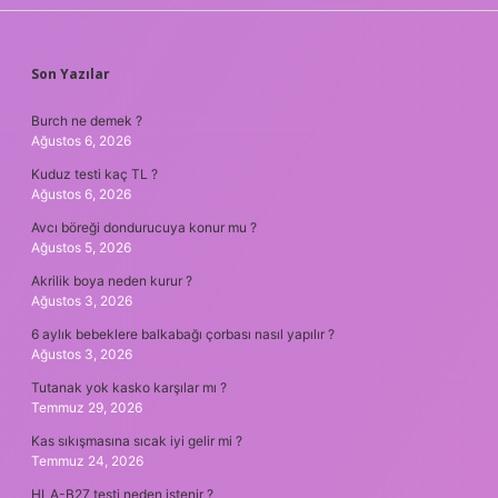
SIDEBAR
Son Yazılar
Burch ne demek ?
Ağustos 6, 2026
Kuduz testi kaç TL ?
Ağustos 6, 2026
Avcı böreği dondurucuya konur mu ?
Ağustos 5, 2026
Akrilik boya neden kurur ?
Ağustos 3, 2026
6 aylık bebeklere balkabağı çorbası nasıl yapılır ?
Ağustos 3, 2026
Tutanak yok kasko karşılar mı ?
Temmuz 29, 2026
Kas sıkışmasına sıcak iyi gelir mi ?
Temmuz 24, 2026
HLA-B27 testi neden istenir ?