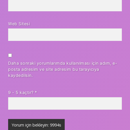
Web Sitesi
Daha sonraki yorumlarımda kullanılması için adım, e-
posta adresim ve site adresim bu tarayıcıya
kaydedilsin.
9 - 5 kaçtır?
*