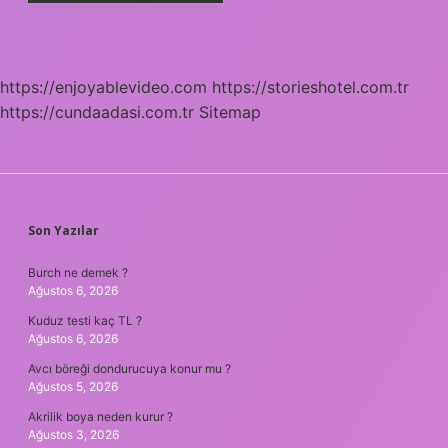
https://enjoyablevideo.com
https://storieshotel.com.tr
https://cundaadasi.com.tr
Sitemap
SIDEBAR
Son Yazılar
Burch ne demek ?
Ağustos 6, 2026
Kuduz testi kaç TL ?
Ağustos 6, 2026
Avcı böreği dondurucuya konur mu ?
Ağustos 5, 2026
Akrilik boya neden kurur ?
Ağustos 3, 2026