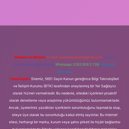
ilir bahis siteleri
ilbet giriş adresi
www.betexper.xyz/
Reklam ve İletişim:
E-mail:
backlinkpaneli@gmail.com
Teams:
forumhizmeti@gmail.com
Whatsapp: 0262 606 0 726
Telegram:
@karabul
Yasal Uyarı:
Sitemiz, 5651 Sayılı Kanun gereğince Bilgi Teknolojileri
ve İletişim Kurumu (BTK) tarafından onaylanmış bir Yer Sağlayıcı
olarak hizmet vermektedir. Bu nedenle, sitedeki içerikleri proaktif
olarak denetleme veya araştırma yükümlülüğümüz bulunmamaktadır.
Ancak, üyelerimiz yazdıkları içeriklerin sorumluluğunu taşımakta olup,
siteye üye olarak bu sorumluluğu kabul etmiş sayılırlar. Bu internet
sitesi, herhangi bir marka, kurum veya şahıs şirketi ile hiçbir bağlantısı