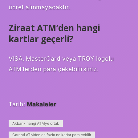
ücret alınmayacaktır.
Ziraat ATM’den hangi
kartlar geçerli?
VISA, MasterCard veya TROY logolu
ATM’lerden para çekebilirsiniz.
Tarih:
Makaleler
Akbank hangi ATMye ortak
Garanti ATMden en fazla ne kadar para çekilir