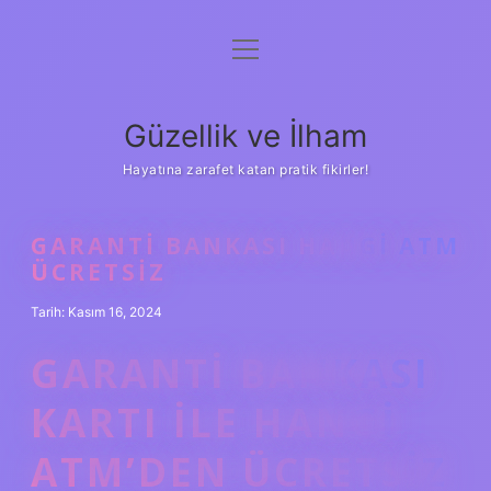
menüyü
Anasayfa
aç
Gizlilik Politikası
Güzellik ve İlham
Yasal Uyarı
Hayatına zarafet katan pratik fikirler!
Hakkımızda
GARANTI BANKASI HANGI ATM
ÜCRETSIZ
Tarih: Kasım 16, 2024
GARANTI BANKASI
KARTI ILE HANGI
ATM’DEN ÜCRETSIZ