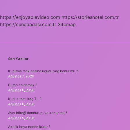
https://enjoyablevideo.com
https://storieshotel.com.tr
https://cundaadasi.com.tr
Sitemap
SIDEBAR
Son Yazılar
Kurutma makinesine uçucu yağ konur mu ?
Ağustos 7, 2026
Burch ne demek ?
Ağustos 6, 2026
Kuduz testi kaç TL ?
Ağustos 6, 2026
Avcı böreği dondurucuya konur mu ?
Ağustos 5, 2026
Akrilik boya neden kurur ?