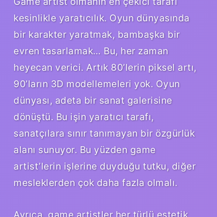
Game artist olmanın en çekici tarafı
kesinlikle yaratıcılık. Oyun dünyasında
bir karakter yaratmak, bambaşka bir
evren tasarlamak… Bu, her zaman
heyecan verici. Artık 80’lerin piksel artı,
90’ların 3D modellemeleri yok. Oyun
dünyası, adeta bir sanat galerisine
dönüştü. Bu işin yaratıcı tarafı,
sanatçılara sınır tanımayan bir özgürlük
alanı sunuyor. Bu yüzden game
artist’lerin işlerine duyduğu tutku, diğer
mesleklerden çok daha fazla olmalı.
Ayrıca, game artistler her türlü estetik