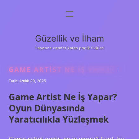
menüyü
Anasayfa
aç
Gizlilik Politikası
Güzellik ve İlham
Yasal Uyarı
Hayatına zarafet katan pratik fikirler!
Hakkımızda
GAME ARTIST NE IŞ YAPAR ?
Tarih: Aralık 30, 2025
Game Artist Ne İş Yapar?
Oyun Dünyasında
Yaratıcılıkla Yüzleşmek
Game artist nedir, ne iş yapar? Evet, bu