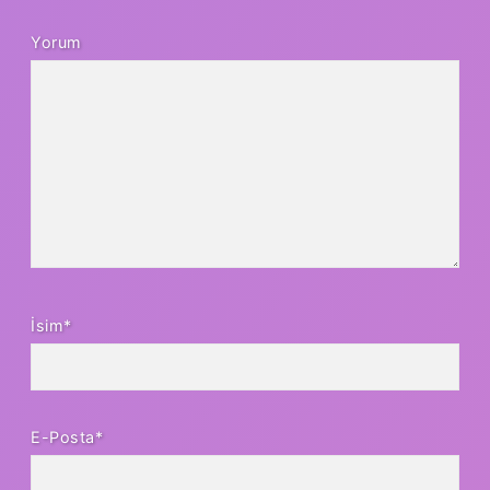
Yorum
İsim*
E-Posta*