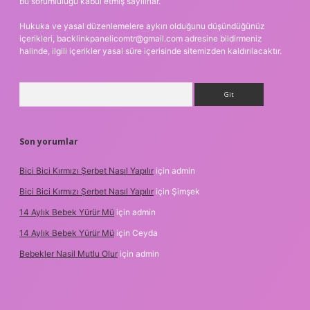
bu sorumluluğu kabul etmiş sayılırlar.
Hukuka ve yasal düzenlemelere aykırı olduğunu düşündüğünüz
içerikleri,
backlinkpanelicomtr@gmail.com
adresine bildirmeniz
halinde, ilgili içerikler yasal süre içerisinde sitemizden kaldırılacaktır.
Arama
Son yorumlar
Bici Bici Kırmızı Şerbet Nasıl Yapılır
için
admin
Bici Bici Kırmızı Şerbet Nasıl Yapılır
için
Şimşek
14 Aylık Bebek Yürür Mü
için
admin
14 Aylık Bebek Yürür Mü
için
Ceyda
Bebekler Nasil Mutlu Olur
için
admin