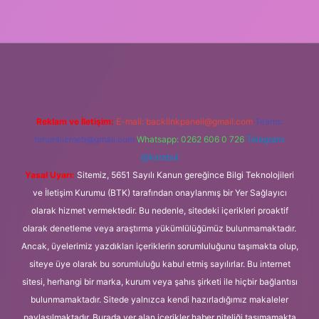
nilir bahis siteleri
ilbet giriş adresi
www.betexper.xyz/
Reklam ve İletişim:
E-mail:
backlinkpaneli@gmail.com
Teams:
forumhizmeti@gmail.com
Whatsapp: 0262 606 0 726
Telegram:
@karabul
Yasal Uyarı:
Sitemiz, 5651 Sayılı Kanun gereğince Bilgi Teknolojileri
ve İletişim Kurumu (BTK) tarafından onaylanmış bir Yer Sağlayıcı
olarak hizmet vermektedir. Bu nedenle, sitedeki içerikleri proaktif
olarak denetleme veya araştırma yükümlülüğümüz bulunmamaktadır.
Ancak, üyelerimiz yazdıkları içeriklerin sorumluluğunu taşımakta olup,
siteye üye olarak bu sorumluluğu kabul etmiş sayılırlar. Bu internet
sitesi, herhangi bir marka, kurum veya şahıs şirketi ile hiçbir bağlantısı
bulunmamaktadır. Sitede yalnızca kendi hazırladığımız makaleler
paylaşılmaktadır. Burada yer alan içerikler haber niteliği taşımamakta