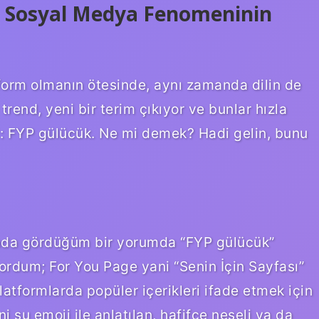
 Sosyal Medya Fenomeninin
form olmanın ötesinde, aynı zamanda dilin de
 trend, yeni bir terim çıkıyor ve bunlar hızla
iri: FYP gülücük. Ne mi demek? Hadi gelin, bunu
yada gördüğüm bir yorumda “FYP gülücük”
iyordum; For You Page yani “Senin İçin Sayfası”
latformlarda popüler içerikleri ifade etmek için
i şu emoji ile anlatılan, hafifçe neşeli ya da