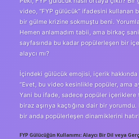
Peki, FYP gülücük nasıl ortaya çıktı? Bi
video, “FYP gülücük” ifadesini kullanan b
bir gülme krizine sokmuştu beni. Yoruml
Hemen anlamadım tabii, ama birkaç saniy
sayfasında bu kadar popülerleşen bir içe
alaycı mı?
İçindeki gülücük emojisi, içerik hakkında
“Evet, bu video kesinlikle popüler, ama
Yani bu ifade, sadece popüler içeriklere 
biraz aşırıya kaçtığına dair bir yorumdu
bir anda popülerleşen dinamiklerini hatırl
FYP Gülücüğün Kullanımı: Alaycı Bir Dil veya Ger