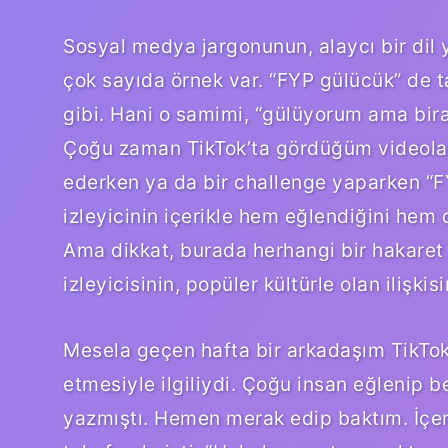
Sosyal medya jargonunun, alaycı bir dil 
çok sayıda örnek var. “FYP gülücük” de 
gibi. Hani o samimi, “gülüyorum ama bira
Çoğu zaman TikTok’ta gördüğüm videolarda
ederken ya da bir challenge yaparken “FY
izleyicinin içerikle hem eğlendiğini hem 
Ama dikkat, burada herhangi bir hakaret
izleyicisinin, popüler kültürle olan ilişki
Mesela geçen hafta bir arkadaşım TikTok 
etmesiyle ilgiliydi. Çoğu insan eğlenip 
yazmıştı. Hemen merak edip baktım. İçer