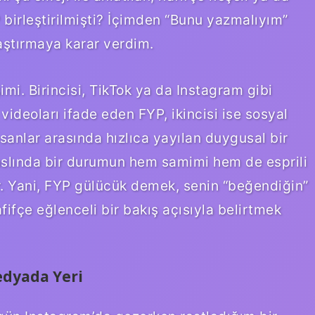
 birleştirilmişti? İçimden “Bunu yazmalıyım”
aştırmaya karar verdim.
imi. Birincisi, TikTok ya da Instagram gibi
videoları ifade eden FYP, ikincisi ise sosyal
nlar arasında hızlıca yayılan duygusal bir
aslında bir durumun hem samimi hem de esprili
yor. Yani, FYP gülücük demek, senin “beğendiğin”
ifçe eğlenceli bir bakış açısıyla belirtmek
edyada Yeri