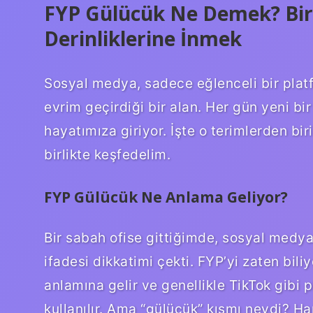
FYP Gülücük Ne Demek? Bir
Derinliklerine İnmek
Sosyal medya, sadece eğlenceli bir plat
evrim geçirdiği bir alan. Her gün yeni bir
hayatımıza giriyor. İşte o terimlerden b
birlikte keşfedelim.
FYP Gülücük Ne Anlama Geliyor?
Bir sabah ofise gittiğimde, sosyal med
ifadesi dikkatimi çekti. FYP’yi zaten bil
anlamına gelir ve genellikle TikTok gibi p
kullanılır. Ama “gülücük” kısmı neydi? Han