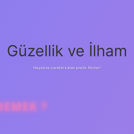
Güzellik ve İlham
Hayatına zarafet katan pratik fikirler!
DEMEK ?