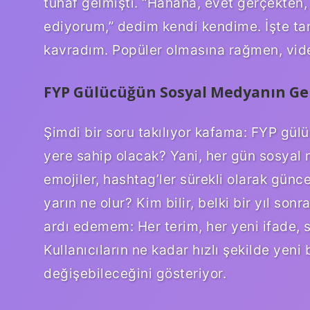
tuhaf gelmişti. “Hahaha, evet gerçekten
ediyorum,” dedim kendi kendime. İşte ta
kavradım. Popüler olmasına rağmen, vide
FYP Gülücüğün Sosyal Medyanın Gel
Şimdi bir soru takılıyor kafama: FYP gülü
yere sahip olacak? Yani, her gün sosyal
emojiler, hashtag’ler sürekli olarak gün
yarın ne olur? Kim bilir, belki bir yıl s
ardı edemem: Her terim, her yeni ifade, 
Kullanıcıların ne kadar hızlı şekilde yeni b
değişebileceğini gösteriyor.