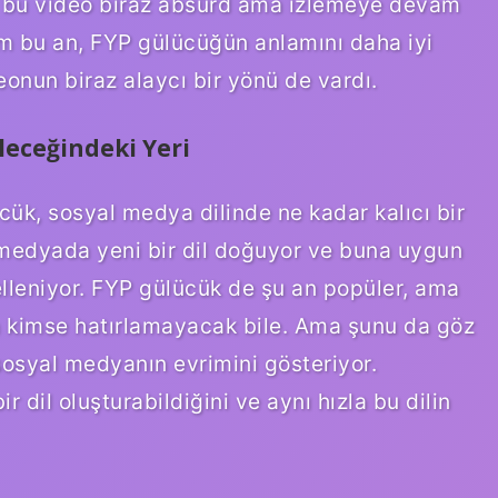
, bu video biraz absürd ama izlemeye devam
m bu an, FYP gülücüğün anlamını daha iyi
onun biraz alaycı bir yönü de vardı.
eceğindeki Yeri
cük, sosyal medya dilinde ne kadar kalıcı bir
 medyada yeni bir dil doğuyor ve buna uygun
celleniyor. FYP gülücük de şu an popüler, ama
onra kimse hatırlamayacak bile. Ama şunu da göz
sosyal medyanın evrimini gösteriyor.
ir dil oluşturabildiğini ve aynı hızla bu dilin