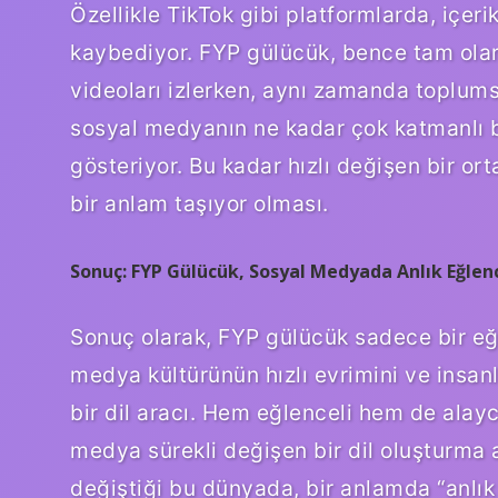
Özellikle TikTok gibi platformlarda, içerik
kaybediyor. FYP gülücük, bence tam olara
videoları izlerken, aynı zamanda toplumsal
sosyal medyanın ne kadar çok katmanlı bi
gösteriyor. Bu kadar hızlı değişen bir or
bir anlam taşıyor olması.
Sonuç: FYP Gülücük, Sosyal Medyada Anlık Eğlen
Sonuç olarak, FYP gülücük sadece bir eğ
medya kültürünün hızlı evrimini ve insanla
bir dil aracı. Hem eğlenceli hem de alaycı
medya sürekli değişen bir dil oluşturma a
değiştiği bu dünyada, bir anlamda “anlık