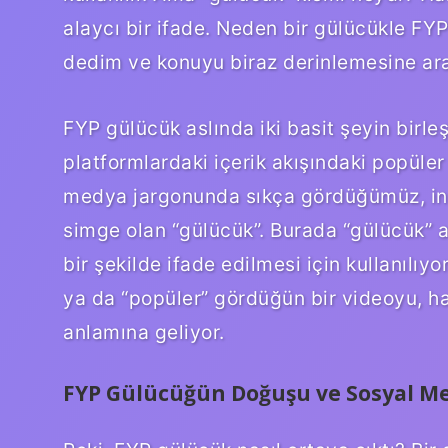
alaycı bir ifade. Neden bir gülücükle FYP
dedim ve konuyu biraz derinlemesine ar
FYP gülücük aslında iki basit şeyin birleş
platformlardaki içerik akışındaki popüler 
medya jargonunda sıkça gördüğümüz, insa
simge olan “gülücük”. Burada “gülücük” 
bir şekilde ifade edilmesi için kullanılı
ya da “popüler” gördüğün bir videoyu, haf
anlamına geliyor.
FYP Gülücüğün Doğuşu ve Sosyal M