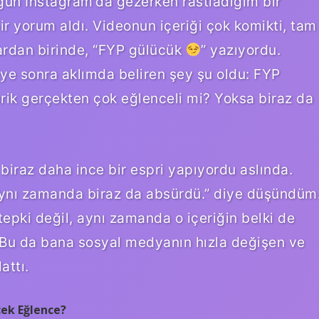
r gün Instagram’da gezerken rastladığım bir
ir yorum aldı. Videonun içeriği çok komikti, tam
ardan birinde, “FYP gülücük
” yazıyordu.
e sonra aklımda beliren şey şu oldu: FYP
rik gerçekten çok eğlenceli mi? Yoksa biraz da
 biraz daha ince bir espri yapıyordu aslında.
 aynı zamanda biraz da absürdü.” diye düşündüm
tepki değil, aynı zamanda o içeriğin belki de
. Bu da bana sosyal medyanın hızla değişen ve
attı.
çek Eğlence?