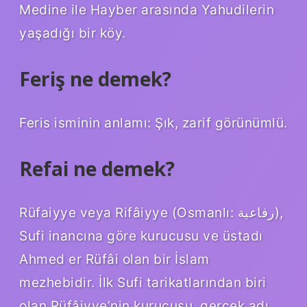
Medine ile Hayber arasında Yahudilerin
yaşadığı bir köy.
Feriş ne demek?
Feris isminin anlamı: Şık, zarif görünümlü.
Refai ne demek?
Rüfaiyye veya Rifâiyye (Osmanlı: رفاعية),
Sufi inancına göre kurucusu ve üstadı
Ahmed er Rüfâi olan bir İslam
mezhebidir. İlk Sufi tarikatlarından biri
olan Rüfâiyye’nin kurucusu, gerçek adı