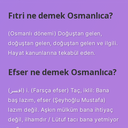
Fıtri ne demek Osmanlıca?
(Osmanlı dönemi) Doğuştan gelen,
doğuştan gelen, doğuştan gelen ve ilgili.
Hayat kanunlarına tekabül eden.
Efser ne demek Osmanlıca?
(ﺍﻓﺴﺮ) i. (Farsça efser) Taç, iklil: Bana
baş lazım, efser (Şeyhoğlu Mustafa)
lazım değil. Aşkın mülküm bana ihtiyaç
değil, ilhamdır / Lütuf tacı bana yetmiyor