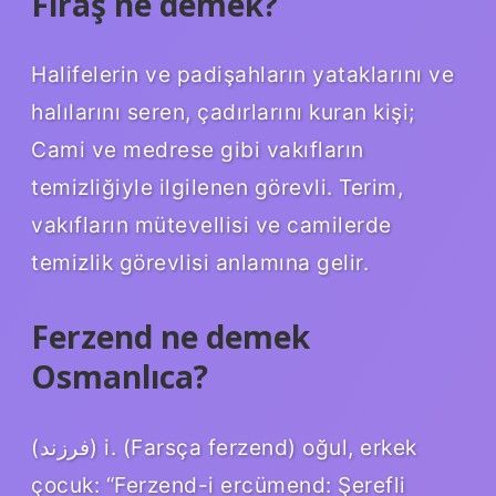
Fıraş ne demek?
Halifelerin ve padişahların yataklarını ve
halılarını seren, çadırlarını kuran kişi;
Cami ve medrese gibi vakıfların
temizliğiyle ilgilenen görevli. Terim,
vakıfların mütevellisi ve camilerde
temizlik görevlisi anlamına gelir.
Ferzend ne demek
Osmanlıca?
(ﻓﺮﺯﻧﺪ) i. (Farsça ferzend) oğul, erkek
çocuk: “Ferzend-i ercümend: Şerefli