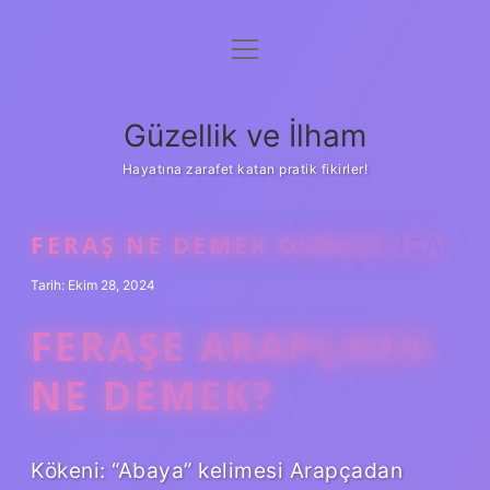
menüyü
Anasayfa
aç
Gizlilik Politikası
Güzellik ve İlham
Yasal Uyarı
Hayatına zarafet katan pratik fikirler!
Hakkımızda
FERAŞ NE DEMEK OSMANLICA
Tarih: Ekim 28, 2024
FERAŞE ARAPÇADA
NE DEMEK?
Kökeni: “Abaya” kelimesi Arapçadan