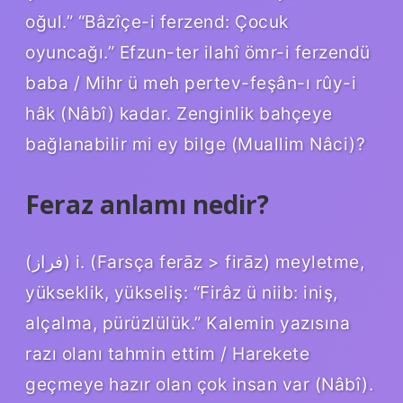
oğul.” “Bâzîçe-i ferzend: Çocuk
oyuncağı.” Efzun-ter ilahî ömr-i ferzendü
baba / Mihr ü meh pertev-feşân-ı rûy-i
hâk (Nâbî) kadar. Zenginlik bahçeye
bağlanabilir mi ey bilge (Muallim Nâci)?
Feraz anlamı nedir?
(ﻓﺮﺍﺯ) i. (Farsça ferāz > firāz) meyletme,
yükseklik, yükseliş: “Firâz ü niib: iniş,
alçalma, pürüzlülük.” Kalemin yazısına
razı olanı tahmin ettim / Harekete
geçmeye hazır olan çok insan var (Nâbî).