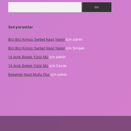
Arama
Son yorumlar
Bici Bici Kırmızı Şerbet Nasıl Yapılır
için
admin
Bici Bici Kırmızı Şerbet Nasıl Yapılır
için
Şimşek
14 Aylık Bebek Yürür Mü
için
admin
14 Aylık Bebek Yürür Mü
için
Ceyda
Bebekler Nasil Mutlu Olur
için
admin
güvenilir bahis siteleri
ilbet giriş adresi
www.betexper.xyz/