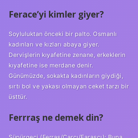
Ferace’yi kimler giyer?
Soyluluktan önceki bir palto. Osmanlı
kadınları ve kızları abaya giyer.
Dervişlerin kıyafetine zenane, erkeklerin
kıyafetine ise merdane denir.
Günümüzde, sokakta kadınların giydiği,
sırtı bol ve yakası olmayan ceket tarzı bir
üsttür.
Ferrraş ne demek din?
Süpürgeci (Ferraş/Carcı/Faraşçı): Buna