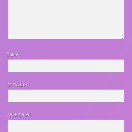
İsim*
E-Posta*
Web Sitesi