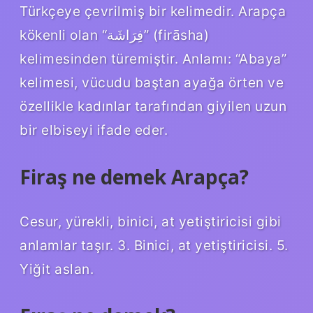
Türkçeye çevrilmiş bir kelimedir. Arapça
kökenli olan “فِرَاشَة” (firāsha)
kelimesinden türemiştir. Anlamı: “Abaya”
kelimesi, vücudu baştan ayağa örten ve
özellikle kadınlar tarafından giyilen uzun
bir elbiseyi ifade eder.
Firaş ne demek Arapça?
Cesur, yürekli, binici, at yetiştiricisi gibi
anlamlar taşır. 3. Binici, at yetiştiricisi. 5.
Yiğit aslan.