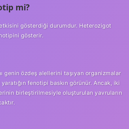
otip mi?
e etkisini gösterdiği durumdur. Heterozigot
tipini gösterir.
ı genin özdeş alellerini taşıyan organizmalar
 yaratığın fenotipi baskın görünür. Ancak, iki
inin birleştirilmesiyle oluşturulan yavruların
aktır.