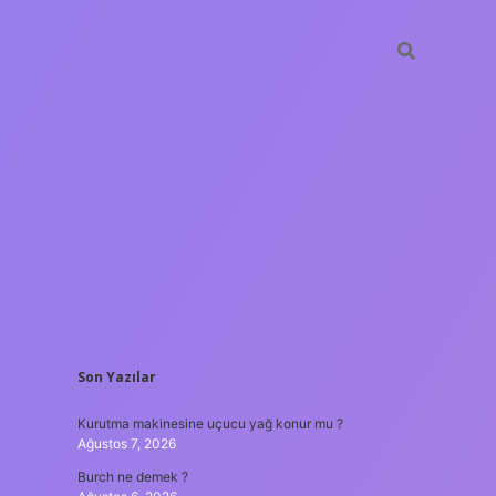
SIDEBAR
Son Yazılar
ilbet yeni giriş
güve
Kurutma makinesine uçucu yağ konur mu ?
Ağustos 7, 2026
Burch ne demek ?