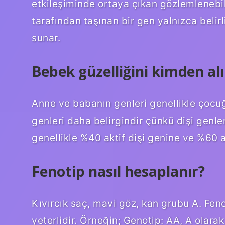
etkileşiminde ortaya çıkan gözlemlenebilir
tarafından taşınan bir gen yalnızca belirli
sunar.
Bebek güzelliğini kimden alı
Anne ve babanın genleri genellikle çocu
genleri daha belirgindir çünkü dişi genle
genellikle %40 aktif dişi genine ve %60 a
Fenotip nasıl hesaplanır?
Kıvırcık saç, mavi göz, kan grubu A. Fen
yeterlidir. Örneğin; Genotip: AA, A olarak