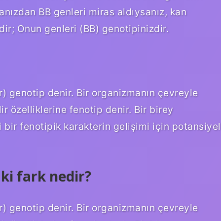
anızdan BB genleri miras aldıysanız, kan
ir; Onun genleri (BB) genotipinizdir.
r) genotip denir. Bir organizmanın çevreyle
 özelliklerine fenotip denir. Bir birey
 bir fenotipik karakterin gelişimi için potansiyel
ki fark nedir?
r) genotip denir. Bir organizmanın çevreyle