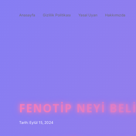
Anasayfa
Gizlilik Politikası
Yasal Uyarı
Hakkımızda
FENOTIP NEYI BEL
Tarih: Eylül 15, 2024