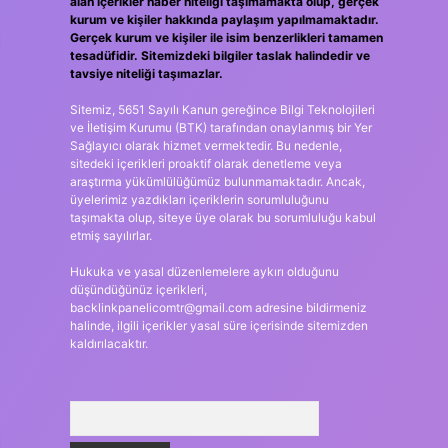
alan içerikler haber niteliği taşımamakta olup, gerçek
kurum ve kişiler hakkında paylaşım yapılmamaktadır.
Gerçek kurum ve kişiler ile isim benzerlikleri tamamen
tesadüfidir. Sitemizdeki bilgiler taslak halindedir ve
tavsiye niteliği taşımazlar.
Sitemiz, 5651 Sayılı Kanun gereğince Bilgi Teknolojileri
ve İletişim Kurumu (BTK) tarafından onaylanmış bir Yer
Sağlayıcı olarak hizmet vermektedir. Bu nedenle,
sitedeki içerikleri proaktif olarak denetleme veya
araştırma yükümlülüğümüz bulunmamaktadır. Ancak,
üyelerimiz yazdıkları içeriklerin sorumluluğunu
taşımakta olup, siteye üye olarak bu sorumluluğu kabul
etmiş sayılırlar.
Hukuka ve yasal düzenlemelere aykırı olduğunu
düşündüğünüz içerikleri,
backlinkpanelicomtr@gmail.com
adresine bildirmeniz
halinde, ilgili içerikler yasal süre içerisinde sitemizden
kaldırılacaktır.
Arama