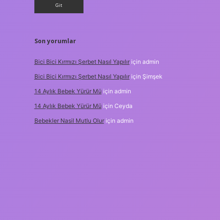
Son yorumlar
Bici Bici Kırmızı Şerbet Nasıl Yapılır
için
admin
Bici Bici Kırmızı Şerbet Nasıl Yapılır
için
Şimşek
14 Aylık Bebek Yürür Mü
için
admin
14 Aylık Bebek Yürür Mü
için
Ceyda
Bebekler Nasil Mutlu Olur
için
admin