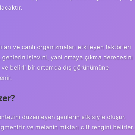
lacaktır.
ıları ve canlı organizmaları etkileyen faktörleri
genlerin işlevini, yani ortaya çıkma derecesini
ta ve belirli bir ortamda dış görünümüne
enir.
zer?
ntezini düzenleyen genlerin etkisiyle oluşur.
gmenttir ve melanin miktarı cilt rengini belirler.