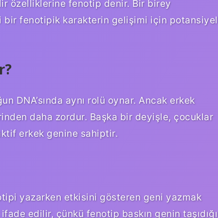
 özelliklerine fenotip denir. Bir birey
 bir fenotipik karakterin gelişimi için potansiyel
r?
ğun DNA’sında aynı rolü oynar. Ancak erkek
rinden daha zordur. Başka bir deyişle, çocuklar
ktif erkek genine sahiptir.
otipi yazarken etkisini gösteren geni yazmak
 ifade edilir, çünkü fenotip baskın genin taşıdığı